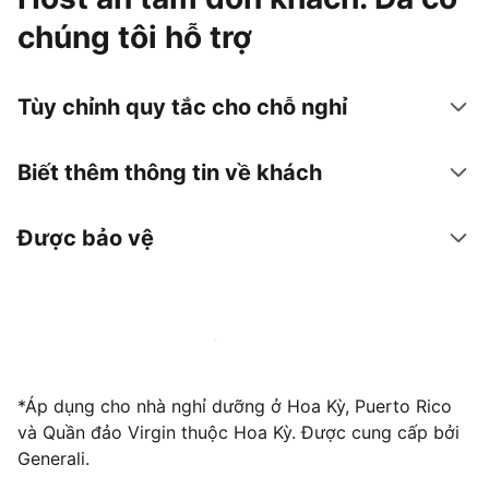
chúng tôi hỗ trợ
Tùy chỉnh quy tắc cho chỗ nghỉ
Biết thêm thông tin về khách
Được bảo vệ
Trở thành host với chúng tôi ngay hôm nay
*Áp dụng cho nhà nghỉ dưỡng ở Hoa Kỳ, Puerto Rico
và Quần đảo Virgin thuộc Hoa Kỳ. Được cung cấp bởi
Generali.