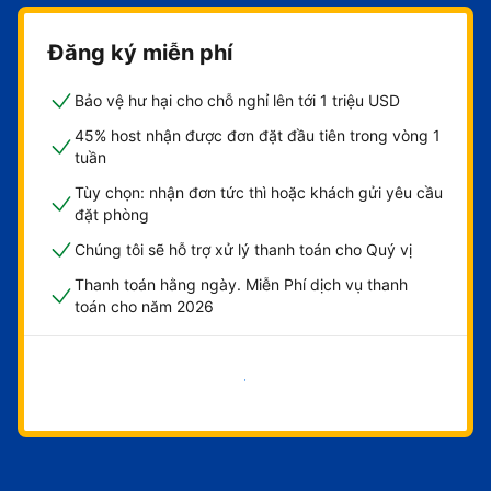
Đăng ký miễn phí
Bảo vệ hư hại cho chỗ nghỉ lên tới 1 triệu USD
45% host nhận được đơn đặt đầu tiên trong vòng 1
tuần
Tùy chọn: nhận đơn tức thì hoặc khách gửi yêu cầu
đặt phòng
Chúng tôi sẽ hỗ trợ xử lý thanh toán cho Quý vị
Thanh toán hằng ngày. Miễn Phí dịch vụ thanh
toán cho năm 2026
Bắt đầu ngay