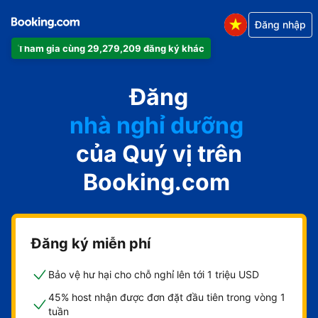
Đăng nhập
Tham gia cùng 29,279,209 đăng ký khác
căn hộ
khách sạn
Đăng
nhà nghỉ dưỡng
của Quý vị trên
guest house
Booking.com
nhà nghỉ B&B
Đăng ký miễn phí
Bảo vệ hư hại cho chỗ nghỉ lên tới 1 triệu USD
45% host nhận được đơn đặt đầu tiên trong vòng 1
tuần