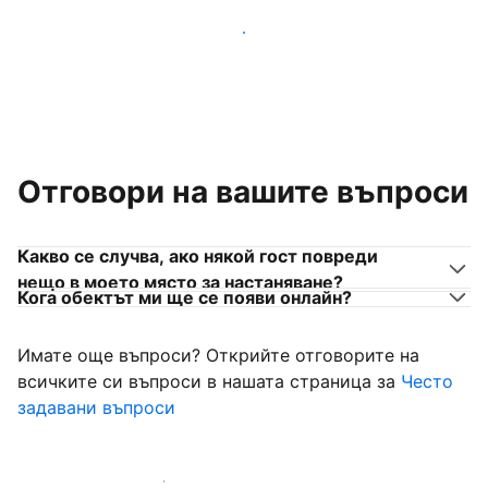
Присъединете се към собственици на места за
настаняване като вас
Отговори на вашите въпроси
Какво се случва, ако някой гост повреди
нещо в моето място за настаняване?
Кога обектът ми ще се появи онлайн?
Имате още въпроси? Открийте отговорите на
всичките си въпроси в нашата страница за
Често
задавани въпроси
Започнете да приемате гости