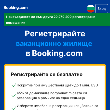
Вход
Присъединете се към други 29 279 209 регистрирани
своя апартамент
помещения
Регистрирайте
своя хотел
ваканционно жилище
в Booking.com
своята къща за гости
своя пансион със закуска
Регистрирайте се безплатно
Покритие при имуществени щети до 1 млн. USD
45% от домакините получават първата си
резервация в рамките на една седмица
Изберете незабавни резервации или „Заявка за