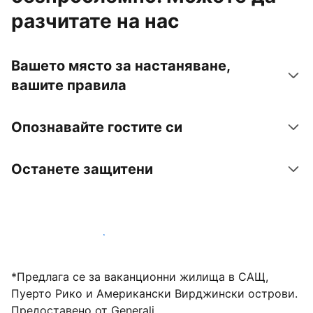
разчитате на нас
Вашето място за настаняване,
вашите правила
Опознавайте гостите си
Останете защитени
Посрещайте гости с нас днес
*Предлага се за ваканционни жилища в САЩ,
Пуерто Рико и Американски Вирджински острови.
Предоставено от Generali.