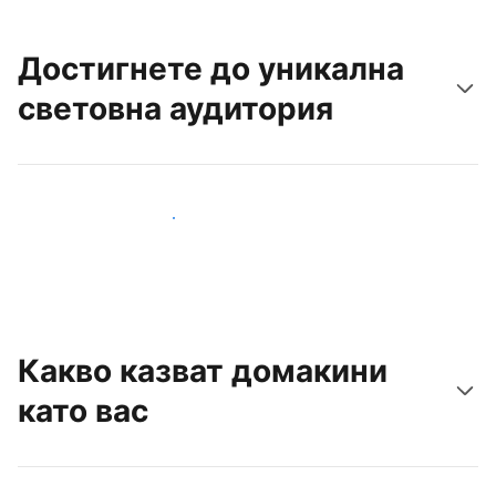
Достигнете до уникална
световна аудитория
Достигнете до нови гости днес
Какво казват домакини
като вас