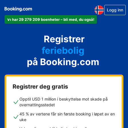
Logg inn
Vi har 29 279 209 boenheter – bli med, du også!
leiligheten din
hotellet ditt
Registrer
feriebolig
gjestgiveriet ditt
på Booking.com
rorbua di
Registrer deg gratis
Opptil USD 1 million i beskyttelse mot skade på
overnattingsstedet
45 % av vertene får sin første booking i løpet av en
uke