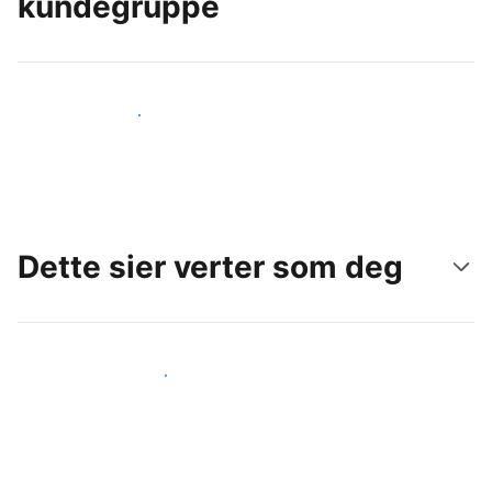
kundegruppe
Nå ut til nye gjester i dag
Dette sier verter som deg
Gjør som andre verter som deg