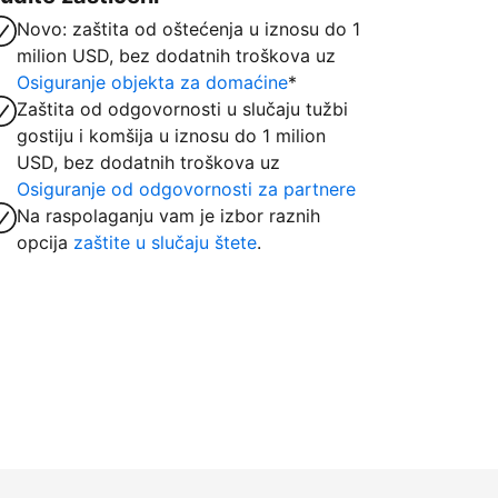
Novo: zaštita od oštećenja u iznosu do 1
milion USD, bez dodatnih troškova uz
Osiguranje objekta za domaćine
*
Zaštita od odgovornosti u slučaju tužbi
gostiju i komšija u iznosu do 1 milion
USD, bez dodatnih troškova uz
Osiguranje od odgovornosti za partnere
Na raspolaganju vam je izbor raznih
opcija
zaštite u slučaju štete
.