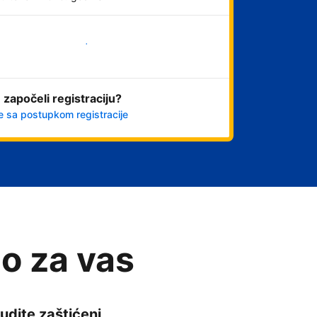
Počnite odmah
 započeli registraciju?
e sa postupkom registracije
o za vas
udite zaštićeni