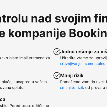
trolu nad svojim fi
te kompanije Booki
Jedno rešenje za vi
kako biste imali vremena za
Uštedite vreme za upravlj
sravnjivanje
i
samostalnu i
Manji rizik
se plaćaju unapred u vašem
Pomažemo vam da uvek bu
tovanu uplatu.
smanjite rizik
od prevara i
vca
ostiju. Pored toga, odričemo