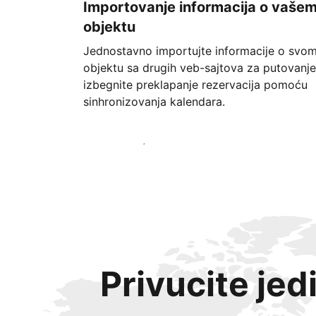
Importovanje informacija o vaše
objektu
Jednostavno importujte informacije o svo
objektu sa drugih veb-sajtova za putovanje
izbegnite preklapanje rezervacija pomoću
sinhronizovanja kalendara.
Počnite već danas
Privucite jed