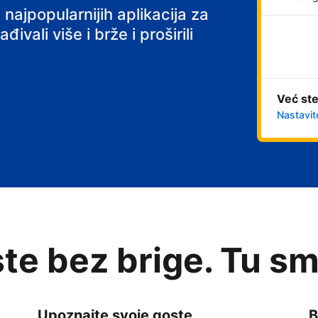
 najpopularnijih aplikacija za
ivali više i brže i proširili
Već ste
Nastavit
te bez brige. Tu sm
Upoznajte svoje goste
B