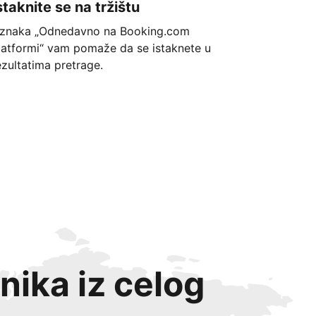
staknite se na tržištu
znaka „Odnedavno na Booking.com
latformi“ vam pomaže da se istaknete u
ezultatima pretrage.
nika iz celog