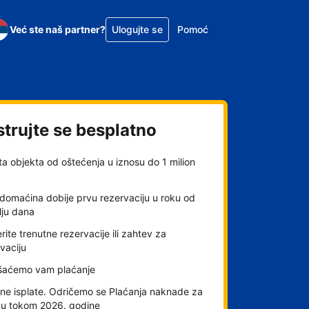
Već ste naš partner?
Ulogujte se
Pomoć
strujte se besplatno
ta objekta od oštećenja u iznosu do 1 milion
domaćina dobije prvu rezervaciju u roku od
lju dana
rite trenutne rezervacije ili zahtev za
vaciju
šaćemo vam plaćanje
ne isplate. Odričemo se Plaćanja naknade za
gu tokom 2026. godine