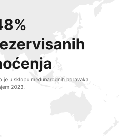
48%
rezervisanih
noćenja
lo je u sklopu međunarodnih boravaka
ajem 2023.