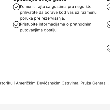
Komunicirajte sa gostima pre nego što
prihvatite da borave kod vas uz razmenu
poruka pre rezervisanja.
Pristupite informacijama o prethodnim
putovanjima gostiju.
oriku i Američkim Devičanskim Ostrvima. Pruža Generali.