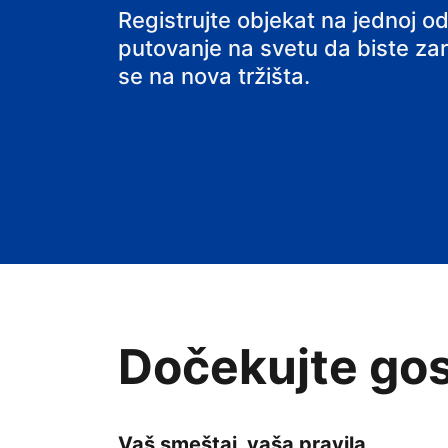
hostel
Registrujte objekat na jednoj od
putovanje na svetu da biste zarađ
se na nova tržišta.
Dočekujte gos
Vaš smeštaj, vaša pravila