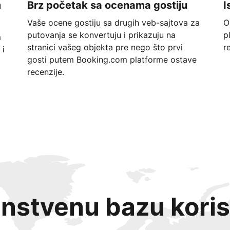
m
Brz početak sa ocenama gostiju
I
Vaše ocene gostiju sa drugih veb-sajtova za
O
putovanja se konvertuju i prikazuju na
p
m
stranici vašeg objekta pre nego što prvi
r
 i
gosti putem Booking.com platforme ostave
recenzije.
instvenu bazu koris