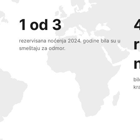
1 od 3
rezervisana noćenja 2024. godine bila su u
smeštaju za odmor.
bi
kr