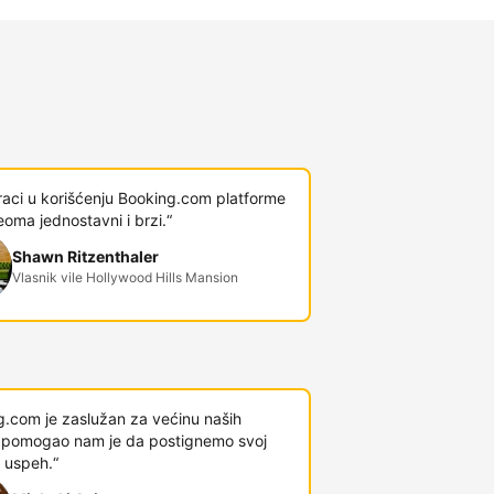
raci u korišćenju Booking.com platforme
veoma jednostavni i brzi.“
Shawn Ritzenthaler
Vlasnik vile Hollywood Hills Mansion
g.com je zaslužan za većinu naših
 i pomogao nam je da postignemo svoj
 uspeh.“