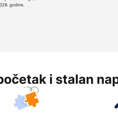
026. godine.
očetak i stalan na