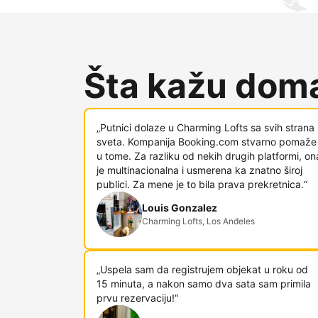
Šta kažu doma
„Putnici dolaze u Charming Lofts sa svih strana
sveta. Kompanija Booking.com stvarno pomaže
u tome. Za razliku od nekih drugih platformi, on
je multinacionalna i usmerena ka znatno široj
publici. Za mene je to bila prava prekretnica.“
Louis Gonzalez
Charming Lofts, Los Anđeles
„Uspela sam da registrujem objekat u roku od
15 minuta, a nakon samo dva sata sam primila
prvu rezervaciju!“