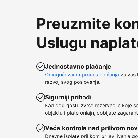
Preuzmite kon
Uslugu napla
Jednostavno plaćanje
Omogućavamo proces plaćanja
za vas 
razvoj svog poslovanja.
Sigurniji prihodi
Kad god gosti izvrše rezervacije koje 
objektu i plate onlajn, dobijate zagaran
Veća kontrola nad prilivom no
Dnevne isplate prilikom prijavljivanja g