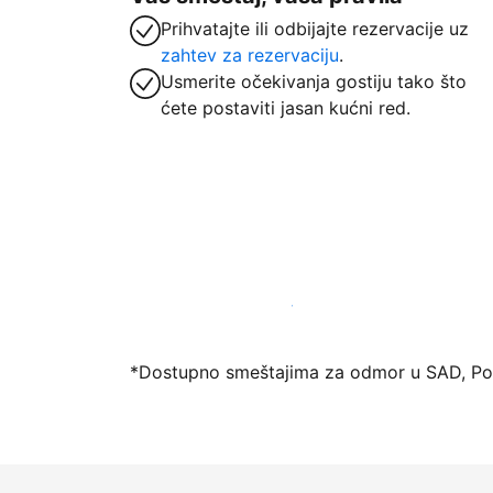
Prihvatajte ili odbijajte rezervacije uz
zahtev za rezervaciju
.
Usmerite očekivanja gostiju tako što
ćete postaviti jasan kućni red.
Registrujte svoj objekat već danas
*Dostupno smeštajima za odmor u SAD, Port