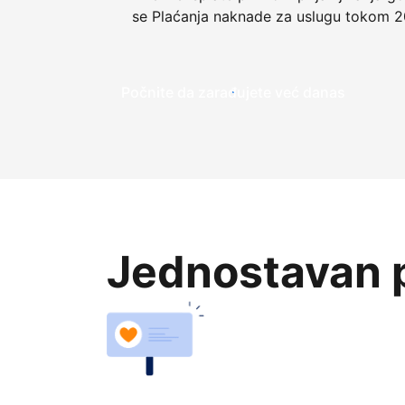
se Plaćanja naknade za uslugu tokom 2
Počnite da zarađujete već danas
Jednostavan p