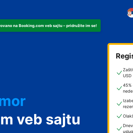
rovano na Booking.com veb sajtu – pridružite im se!
Regi
Zašti
USD
45% 
nede
dmor
Izabe
rezer
m veb sajtu
Olak
Dnev
uslu