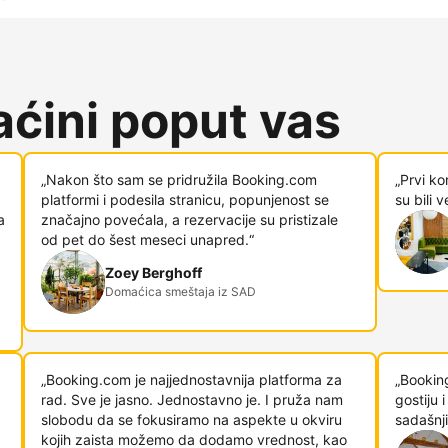
ćini poput vas
„Nakon što sam se pridružila Booking.com
„Prvi ko
platformi i podesila stranicu, popunjenost se
su bili 
a
značajno povećala, a rezervacije su pristizale
od pet do šest meseci unapred.“
Zoey Berghoff
Domaćica smeštaja iz SAD
„Booking.com je najjednostavnija platforma za
„Bookin
rad. Sve je jasno. Jednostavno je. I pruža nam
gostiju
slobodu da se fokusiramo na aspekte u okviru
sadašnji
kojih zaista možemo da dodamo vrednost, kao