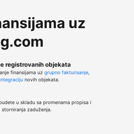
nansijama uz
ng.com
še registrovanih objekata
anje finansijama uz
grupno fakturisanje
,
ntegraciju
novih objekata.
dete u skladu sa promenama propisa i
 storniranja zaduženja.