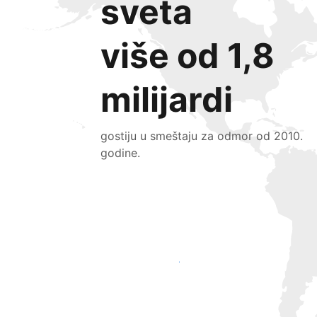
sveta
više od 1,8
milijardi
gostiju u smeštaju za odmor od 2010.
godine.
Privucite nove goste već danas