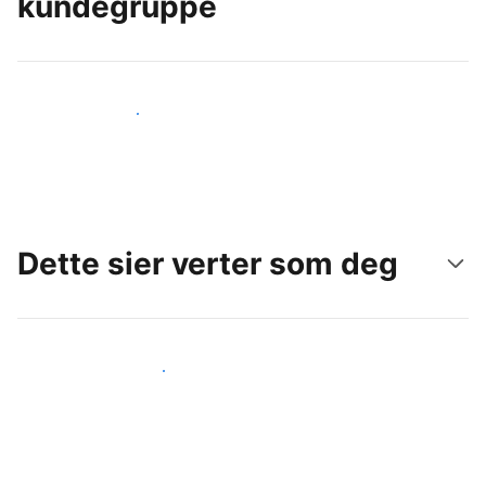
kundegruppe
Nå ut til nye gjester i dag
Dette sier verter som deg
Gjør som andre verter som deg