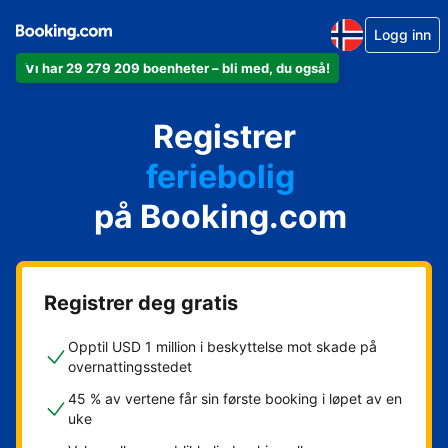
Logg inn
Vi har 29 279 209 boenheter – bli med, du også!
leiligheten din
hotellet ditt
Registrer
feriebolig
gjestgiveriet ditt
på Booking.com
rorbua di
Registrer deg gratis
Opptil USD 1 million i beskyttelse mot skade på
overnattingsstedet
45 % av vertene får sin første booking i løpet av en
uke