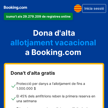
Inicia sessió
Suma't als 29.279.209 de registres online
un apartament
Dona d'alta
un hotel
allotjament vacacional
a Booking.com
un hostal
una casa rural
Dona't d'alta gratis
Protecció per danys a l'allotjament de fins a
1.000.000 $
El 45% dels amfitrions reben la primera reserva en
una setmana