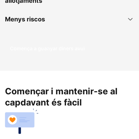
allotjaments
Menys riscos
Comença a guanyar diners avui
Començar i mantenir-se al
capdavant és fàcil