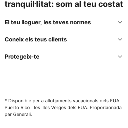
tranquil·litat: som al teu costat
El teu lloguer, les teves normes
Coneix els teus clients
Protegeix-te
Lloga l'allotjament amb nosaltres avui mateix
* Disponible per a allotjaments vacacionals dels EUA,
Puerto Rico i les Illes Verges dels EUA. Proporcionada
per Generali.