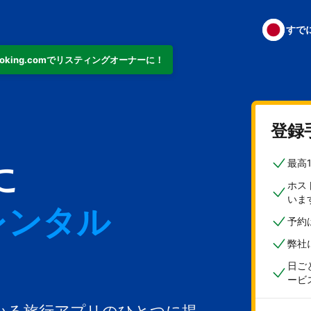
すで
ooking.comでリスティングオーナーに！
ト
登録
最高
に
ホス
いま
レンタル
予約
弊社
日ご
ービ