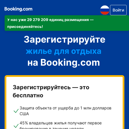
Войти
У нас уже 29 279 209 единиц размещения —
апартаменты/квартиру
присоединяйтесь!
Зарегистрируйте
отель
жилье для отдыха
на Booking.com
гостевой дом
мини-отель
Зарегистрируйтесь — это
бесплатно
Защита объекта от ущерба до 1 млн долларов
США
45% владельцев жилья получают первое
бронирование в течение недели