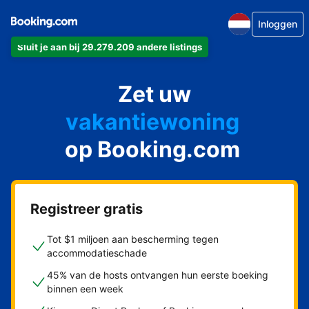
Inloggen
Sluit je aan bij 29.279.209 andere listings
appartement
Zet uw
hotel
vakantiewoning
op Booking.com
pension
bed & breakfast
Registreer gratis
Tot $1 miljoen aan bescherming tegen
accommodatieschade
45% van de hosts ontvangen hun eerste boeking
binnen een week