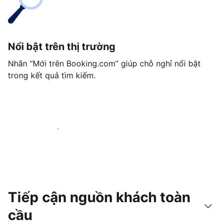
Nổi bật trên thị trường
Nhãn “Mới trên Booking.com” giúp chỗ nghỉ nổi bật
trong kết quả tìm kiếm.
Bắt đầu ngay hôm nay
Tiếp cận nguồn khách toàn
cầu