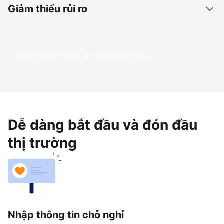
Giảm thiểu rủi ro
Kiếm thêm thu nhập ngay hôm nay
Dễ dàng bắt đầu và đón đầu
thị trường
Nhập thông tin chỗ nghỉ