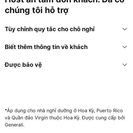
chúng tôi hỗ trợ
Tùy chỉnh quy tắc cho chỗ nghỉ
Biết thêm thông tin về khách
Được bảo vệ
Trở thành host với chúng tôi ngay hôm nay
*Áp dụng cho nhà nghỉ dưỡng ở Hoa Kỳ, Puerto Rico
và Quần đảo Virgin thuộc Hoa Kỳ. Được cung cấp bởi
Generali.