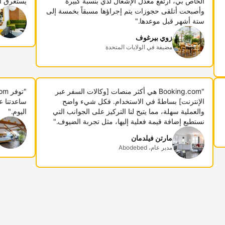
الخاص بي، ارتفع معدل الإشغال لدي بنسبة كبيرة
يستغرق أ
وأصبحت أتلقى حجوزات يتم إجراؤها مسبقاً بخمسة إلى
ستة أشهر قبل موعدها."
زوي بيرغوف
مضيفة في الولايات المتحدة
"Booking.com هي أكثر منصات [وكالات السفر عبر
الإنترنت] بساطةً في الاستخدام. فكل شيء واضح
ساعدتنا ع
والعملية سهلة، مما يتيح لنا التركيز على الجوانب التي
اليوم."
نستطيع إضافة قيمة فعلية إليها، مثل تجربة الضيوف."
مارتن فيلدمان
مدير عام، Abodebed