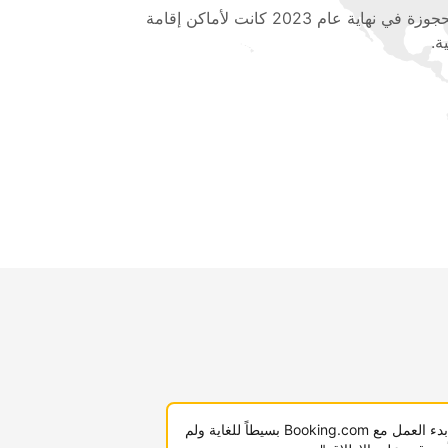
المحجوزة في نهاية عام 2023 كانت لأماكن إقامة
ة.
"لقد كان بدء العمل مع Booking.com بسيطاً للغاية ولم