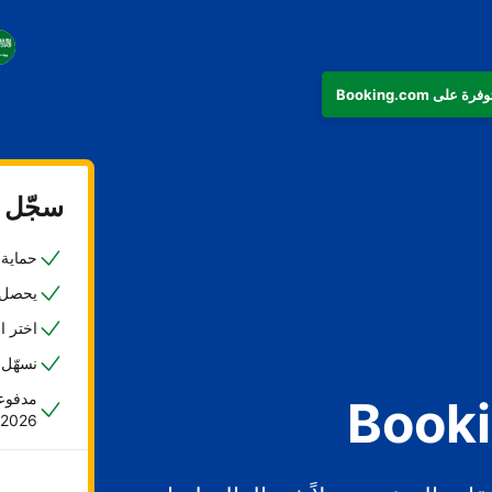
سجّل ع
حماية ض
يحصل 45% من المضيفين على حجزهم الأول خلا
اختر ا
نسهّل 
مدفوعا
2026