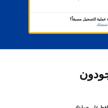
ابدأ الآن
عملية التسجيل مسبقاً؟
 تسجيلك
جودون
فظ على حمايتك