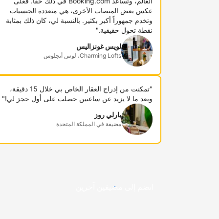
العالم، وتساعد Booking.com في ذلك حقاً. فعلى
عكس بعض المنصات الأخرى، هي متعددة الجنسيات
وتخدم جمهوراً أكبر بكثير. بالنسبة لي، كان ذلك بمثابة
نقطة تحول حقيقية."
لويس غونزاليس
Charming Lofts، لوس أنجلوس
"تمكنت من إدراج العقار الخاص بي خلال 15 دقيقة،
وبعد ما لا يزيد عن ساعتين حصلت على أول حجز لي!"
بارلي روز
مضيفة في المملكة المتحدة
انضم إلى مضيفين آخرين