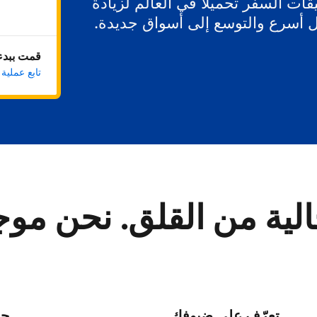
ات السفر تحميلاً في العالم لزيادة
ل أسرع والتوسع إلى أسواق جديدة.
قمت ببدء 
تابع عملية
لية من القلق. نحن مو
تعرّف على ضيوفك
حا