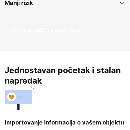
Manji rizik
Počnite da zarađujete već danas
Jednostavan početak i stalan
napredak
Importovanje informacija o vašem objektu