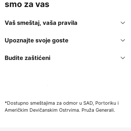
smo za vas
Vaš smeštaj, vaša pravila
Upoznajte svoje goste
Budite zaštićeni
Registrujte svoj objekat već danas
*Dostupno smeštajima za odmor u SAD, Portoriku i
Američkim Devičanskim Ostrvima. Pruža Generali.