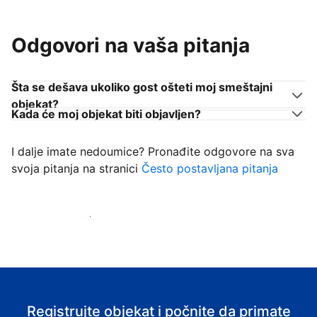
Odgovori na vaša pitanja
Šta se dešava ukoliko gost ošteti moj smeštajni
objekat?
Kada će moj objekat biti objavljen?
I dalje imate nedoumice? Pronađite odgovore na sva
svoja pitanja na stranici
Često postavljana pitanja
Počnite da primate goste
Registrujte objekat i počnite da primate