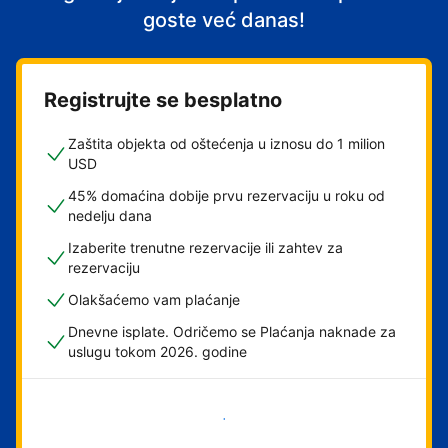
goste već danas!
Registrujte se besplatno
Zaštita objekta od oštećenja u iznosu do 1 milion
USD
45% domaćina dobije prvu rezervaciju u roku od
nedelju dana
Izaberite trenutne rezervacije ili zahtev za
rezervaciju
Olakšaćemo vam plaćanje
Dnevne isplate. Odričemo se Plaćanja naknade za
uslugu tokom 2026. godine
Počnite odmah