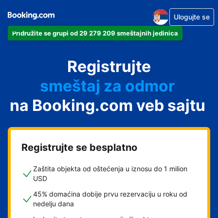
Ulogujte se
Pridružite se grupi od 29 279 209 smeštajnih jedinica
apartman
Registrujte
hotel
smeštaj za odmor
na Booking.com veb sajtu
pansion
hostel
Registrujte se besplatno
Zaštita objekta od oštećenja u iznosu do 1 milion
USD
45% domaćina dobije prvu rezervaciju u roku od
nedelju dana