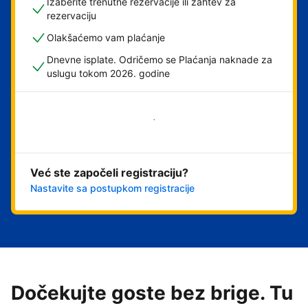
Izaberite trenutne rezervacije ili zahtev za
rezervaciju
Olakšaćemo vam plaćanje
Dnevne isplate. Odričemo se Plaćanja naknade za
uslugu tokom 2026. godine
Počnite odmah
Već ste započeli registraciju?
Nastavite sa postupkom registracije
Dočekujte goste bez brige. Tu