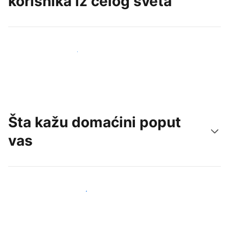
korisnika iz celog sveta
Privucite nove goste već danas
Šta kažu domaćini poput
vas
Pridružite se domaćinima poput vas