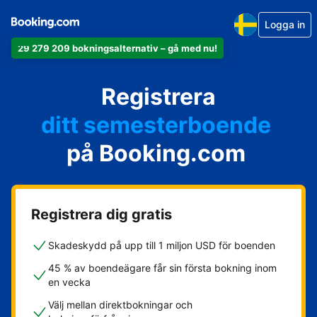
Logga in
29 279 209 bokningsalternativ – gå med nu!
din lägenhet
Registrera
ditt hotell
ditt semesterboende
på Booking.com
din camping
ditt B&B
Registrera dig gratis
Skadeskydd på upp till 1 miljon USD för boenden
45 % av boendeägare får sin första bokning inom
en vecka
Välj mellan direktbokningar och