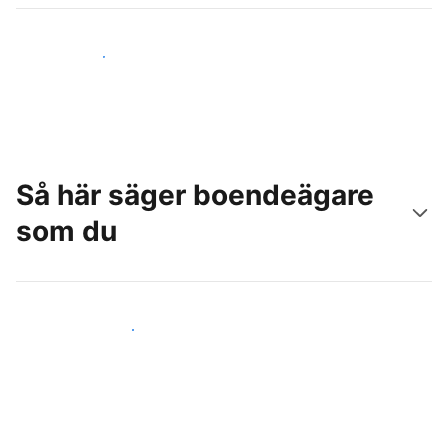
Nå nya gäster idag
Så här säger boendeägare
som du
Anslut dig till andra värdar