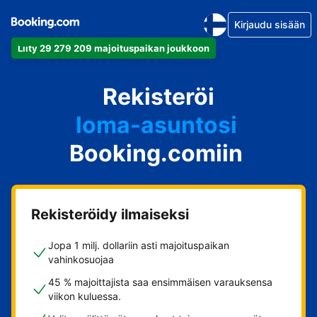
Kirjaudu sisään
Liity 29 279 209 majoituspaikan joukkoon
huoneistosi
Rekisteröi
hotellisi
loma-asuntosi
Booking.comiin
guesthousesi
bed & breakfastisi
Rekisteröidy ilmaiseksi
Jopa 1 milj. dollariin asti majoituspaikan
vahinkosuojaa
45 % majoittajista saa ensimmäisen varauksensa
viikon kuluessa.