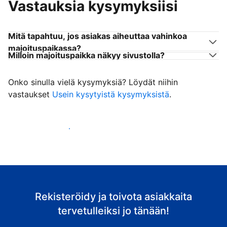
Vastauksia kysymyksiisi
Mitä tapahtuu, jos asiakas aiheuttaa vahinkoa
majoituspaikassa?
Milloin majoituspaikka näkyy sivustolla?
Onko sinulla vielä kysymyksiä? Löydät niihin
vastaukset
Usein kysytyistä kysymyksistä
.
Ala vastaanottaa asiakkaita
Rekisteröidy ja toivota asiakkaita
tervetulleiksi jo tänään!