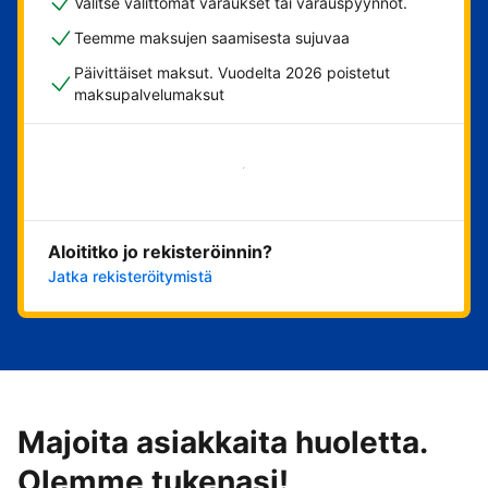
Valitse välittömät varaukset tai varauspyynnöt.
Teemme maksujen saamisesta sujuvaa
Päivittäiset maksut. Vuodelta 2026 poistetut
maksupalvelumaksut
Aloita nyt
Aloititko jo rekisteröinnin?
Jatka rekisteröitymistä
Majoita asiakkaita huoletta.
Olemme tukenasi!