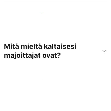
Tavoita uusia asiakkaita jo tänään
Mitä mieltä kaltaisesi
majoittajat ovat?
Liity kaltaistesi majoittajien joukkoon