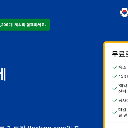
9,209개! 저희와 함께하세요.
무료
숙소 
에
45%
'예약
선택
당사
매일 
료 면