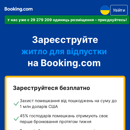
Увійти
У нас уже є 29 279 209 одиниць розміщення – приєднуйтесь!
апартаменти
Зареєструйте
готель
житло для відпустки
на Booking.com
гостьовий будинок
готель типу "ліжко і
сніданок"
Зареструйтеся безплатно
Захист помешкання від пошкоджень на суму до
1 млн доларів США
45% господарів помешкань отримують своє
перше бронювання протягом тижня