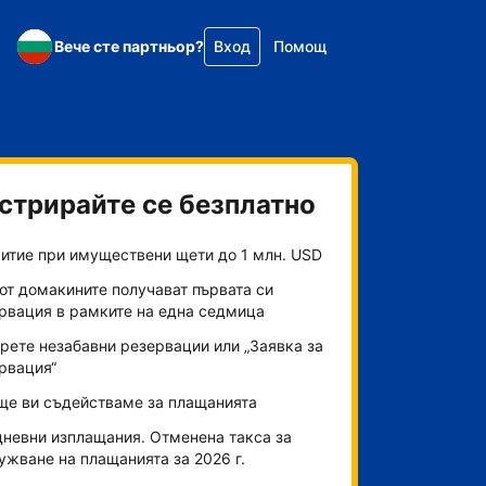
Вече сте партньор?
Вход
Помощ
стрирайте се безплатно
итие при имуществени щети до 1 млн. USD
от домакините получават първата си
рвация в рамките на една седмица
рете незабавни резервации или „Заявка за
рвация“
ще ви съдействаме за плащанията
невни изплащания. Отменена такса за
ужване на плащанията за 2026 г.