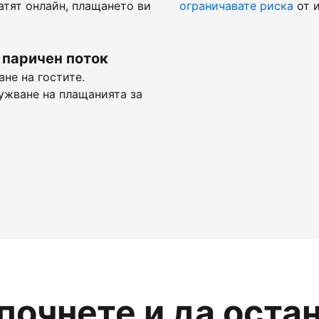
атят онлайн, плащането ви
ограничавате риска
от и
 паричен поток
не на гостите.
ужване на плащанията за
апочнете и да оста