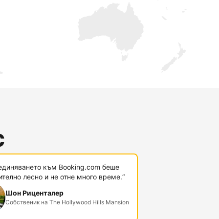
с
единяването към Booking.com беше
телно лесно и не отне много време.“
Шон Риценталер
Собственик на The Hollywood Hills Mansion