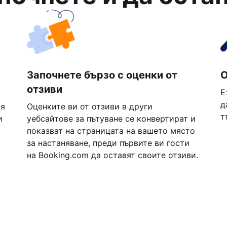
Започнете бързо с оценки от
О
отзиви
Е
д
ия
Оценките ви от отзиви в други
т
и
уебсайтове за пътуване се конвертират и
показват на страницата на вашето място
за настаняване, преди първите ви гости
на Booking.com да оставят своите отзиви.