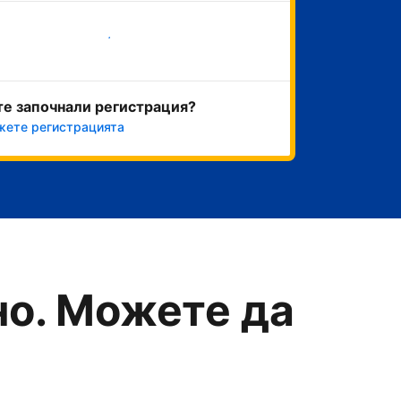
Начало
те започнали регистрация?
ете регистрацията
о. Можете да