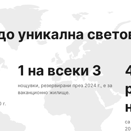
до уникална свето
1 на всеки 3
нощувки, резервирани през 2024 г., е за
ваканционно жилище.
 г.
са
20