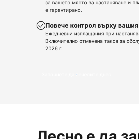
за вашето място за настаняване и пл
е гарантирано.
Повече контрол върху вашия
Ежедневни изплащания при настанява
Включително отменена такса за обсл
2026 г.
Започнете да печелите днес
Лесно е да з