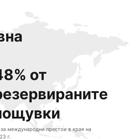
вна
48% от
резервираните
нощувки
 за международни престои в края на
23 г.