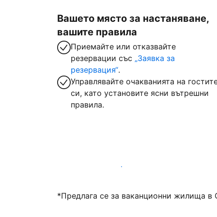
Вашето място за настаняване,
вашите правила
Приемайте или отказвайте
резервации със
„Заявка за
резервация“
.
Управлявайте очакванията на гостит
си, като установите ясни вътрешни
правила.
Посрещайте гости с нас днес
*Предлага се за ваканционни жилища в 