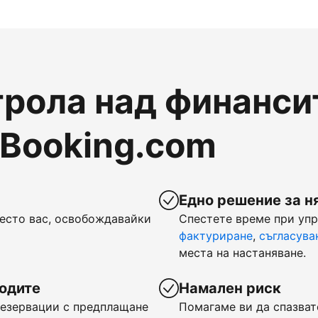
рола над финансит
 Booking.com
Едно решение за н
есто вас, освобождавайки
Спестете време при уп
фактуриране
,
съгласува
места на настаняване.
ходите
Намален риск
 резервации с предплащане
Помагаме ви да спазват