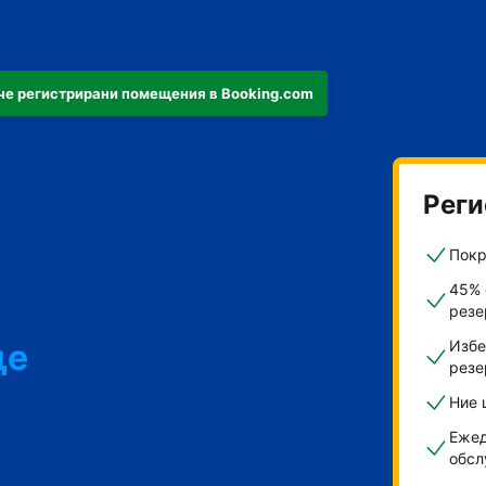
че регистрирани помещения в Booking.com
Реги
Покр
45% 
резе
ще
Избе
резе
Ние 
ти
Ежед
обсл