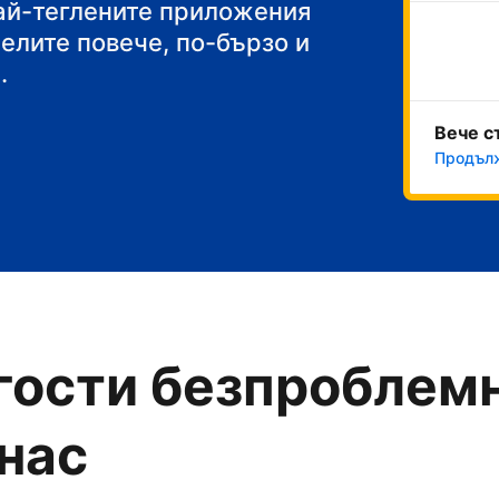
акуска
най-теглените приложения
челите повече, по-бързо и
.
Вече с
Продълж
гости безпроблемн
 нас