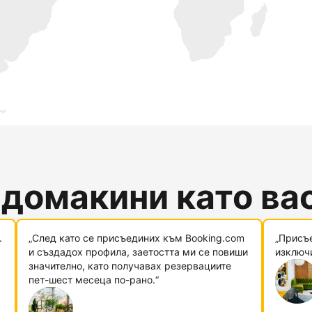
 домакини като ва
.
„След като се присъединих към Booking.com
„Присъ
и създадох профила, заетостта ми се повиши
изключи
значително, като получавах резервациите
пет-шест месеца по-рано.“