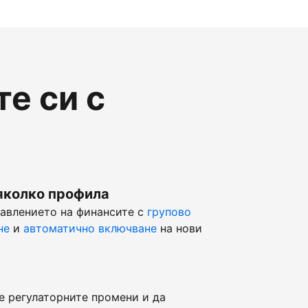
е си с
яколко профила
равлението на финансите с
групово
не
и
автоматично включване
на нови
е регулаторните промени и да