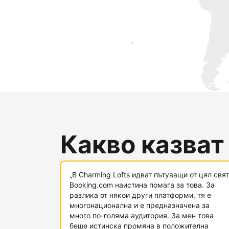
Достигнете до нови гости днес
Какво казват
„В Charming Lofts идват пътуващи от цял свят
Booking.com наистина помага за това. За
разлика от някои други платформи, тя е
многонационална и е предназначена за
много по-голяма аудитория. За мен това
беше истинска промяна в положителна