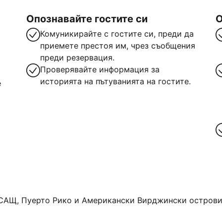
Опознавайте гостите си
О
Комуникирайте с гостите си, преди да
приемете престоя им, чрез съобщения
преди резервация.
Проверявайте информация за
историята на пътуванията на гостите.
е
САЩ, Пуерто Рико и Американски Вирджински острови. 