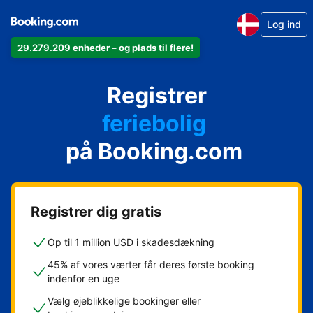
Log ind
29.279.209 enheder – og plads til flere!
din lejlighed
Registrer
dit hotel
feriebolig
på Booking.com
dit pensionat
dit bed & breakfast
Registrer dig gratis
Op til 1 million USD i skadesdækning
45% af vores værter får deres første booking
indenfor en uge
Vælg øjeblikkelige bookinger eller