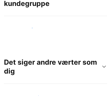
kundegruppe
Nå ud til nye gæster i dag
Det siger andre værter som
dig
Slut dig til andre værter som dig