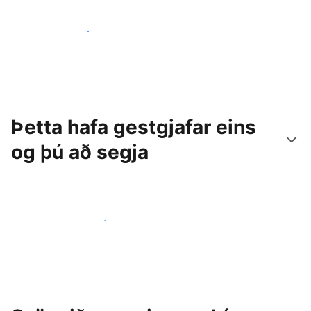
Náðu til nýrra gesta í dag
Þetta hafa gestgjafar eins
og þú að segja
Ganga til liðs við aðra gestgjafa