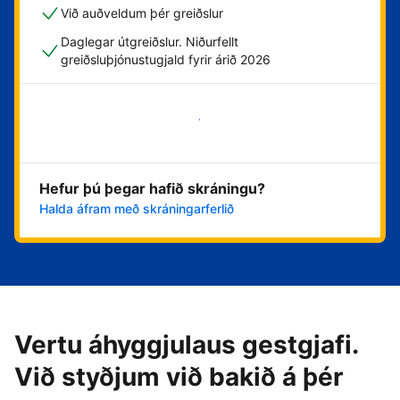
Við auðveldum þér greiðslur
Daglegar útgreiðslur. Niðurfellt
greiðsluþjónustugjald fyrir árið 2026
Byrja núna
Hefur þú þegar hafið skráningu?
Halda áfram með skráningarferlið
Vertu áhyggjulaus gestgjafi.
Við styðjum við bakið á þér