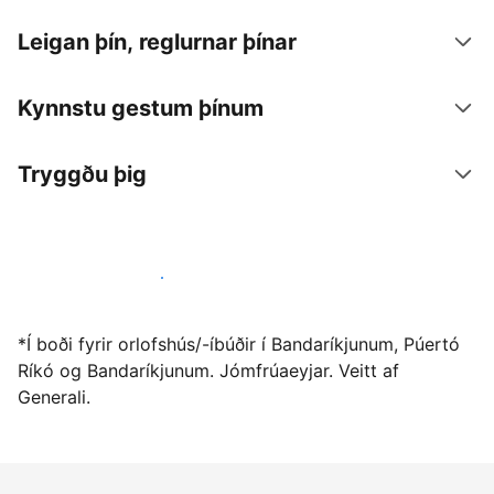
Leigan þín, reglurnar þínar
Kynnstu gestum þínum
Tryggðu þig
Vertu gestgjafi hjá okkur í dag
*Í boði fyrir orlofshús/-íbúðir í Bandaríkjunum, Púertó
Ríkó og Bandaríkjunum. Jómfrúaeyjar. Veitt af
Generali.