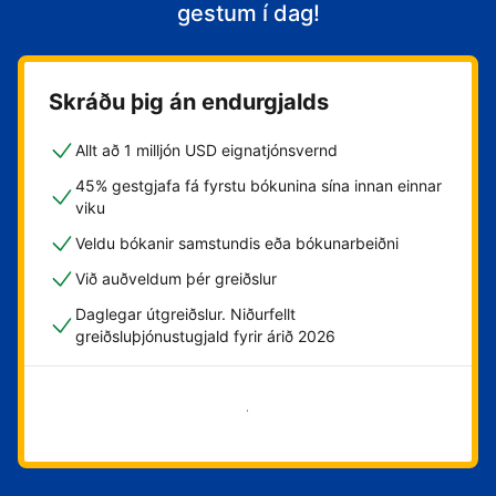
gestum í dag!
Skráðu þig án endurgjalds
Allt að 1 milljón USD eignatjónsvernd
45% gestgjafa fá fyrstu bókunina sína innan einnar
viku
Veldu bókanir samstundis eða bókunarbeiðni
Við auðveldum þér greiðslur
Daglegar útgreiðslur. Niðurfellt
greiðsluþjónustugjald fyrir árið 2026
Byrja núna