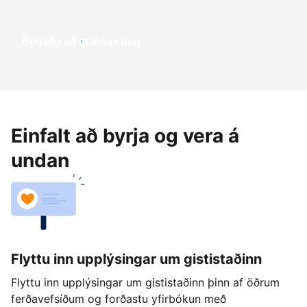
Byrjaðu að græða í dag
Einfalt að byrja og vera á
undan
Flyttu inn upplýsingar um gististaðinn
Flyttu inn upplýsingar um gististaðinn þinn af öðrum
ferðavefsíðum og forðastu yfirbókun með