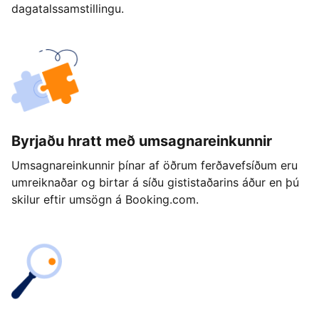
dagatalssamstillingu.
Byrjaðu hratt með umsagnareinkunnir
Umsagnareinkunnir þínar af öðrum ferðavefsíðum eru
umreiknaðar og birtar á síðu gististaðarins áður en þú
skilur eftir umsögn á Booking.com.