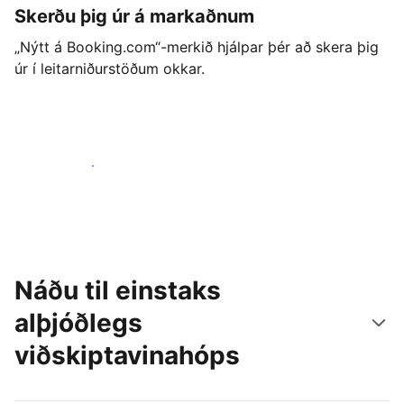
Skerðu þig úr á markaðnum
„Nýtt á Booking.com“-merkið hjálpar þér að skera þig
úr í leitarniðurstöðum okkar.
Byrjaðu strax í dag
Náðu til einstaks
alþjóðlegs
viðskiptavinahóps