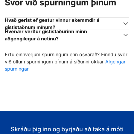
Svör við spurningum þínum
Hvað gerist ef gestur vinnur skemmdir á
gististaðnum mínum?
Hvenær verður gististaðurinn minn
aðgengilegur á netinu?
Ertu einhverjum spurningum enn ósvarað? Finndu svör
við öllum spurningum þínum á síðunni okkar
Algengar
spurningar
Byrja að taka á móti gestum
Skráðu þig inn og byrjaðu að taka á móti