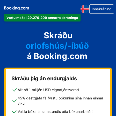
Innskráning
Vertu meðal 29.279.209 annarra skráninga
íbúðina þína
hótelið þitt
Skráðu
orlofshús/-íbúð
á Booking.com
gistihúsið þitt
gistiheimilið þitt
Skráðu þig án endurgjalds
Allt að 1 milljón USD eignatjónsvernd
45% gestgjafa fá fyrstu bókunina sína innan einnar
viku
Veldu bókanir samstundis eða bókunarbeiðni