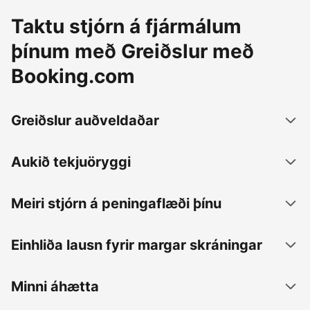
Taktu stjórn á fjármálum
þínum með Greiðslur með
Booking.com
Greiðslur auðveldaðar
Aukið tekjuöryggi
Meiri stjórn á peningaflæði þínu
Einhliða lausn fyrir margar skráningar
Minni áhætta