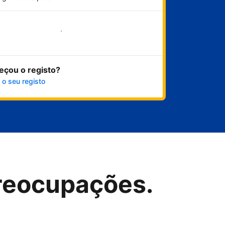
Comece já
eçou o registo?
 o seu registo
reocupações.