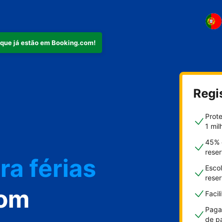
 que já estão em Booking.com!
Regi
mento
Prot
1 mil
45% 
rese
ra férias
Escol
rese
com
Faci
Paga
de p