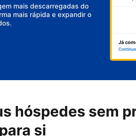
gem mais descarregadas do
rma mais rápida e expandir o
dos.
Já com
Continue
us hóspedes sem p
para si