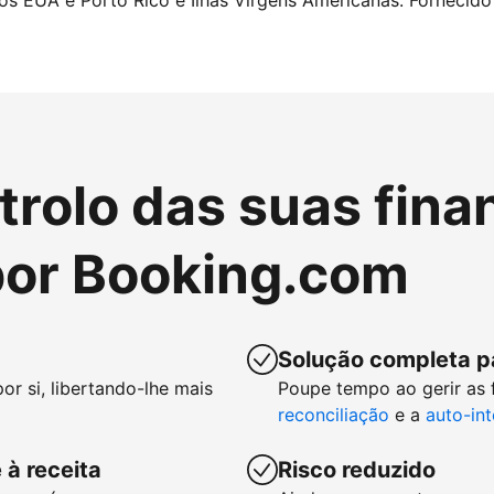
nos EUA e Porto Rico e Ilhas Virgens Americanas. Fornecido 
rolo das suas fina
or Booking.com
Solução completa p
or si, libertando-lhe mais
Poupe tempo ao gerir as
reconciliação
e a
auto-in
 à receita
Risco reduzido