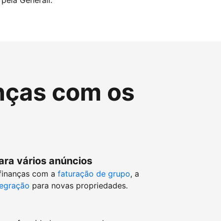
pela Generali.
nças com os
ara vários anúncios
 finanças com a
faturação de grupo
, a
tegração
para novas propriedades.