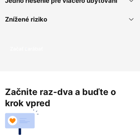
Jedno riešenie pre viacero ubytovaní
Znížené riziko
Začať zarábať
Začnite raz-dva a buďte o
krok vpred