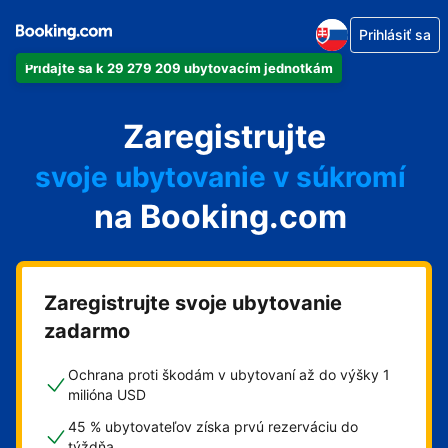
Prihlásiť sa
Pridajte sa k 29 279 209 ubytovacím jednotkám
svoj apartmán
Zaregistrujte
svoj hotel
svoje ubytovanie v súkromí
na Booking.com
svoj penzión
svoje bed and breakfast
Zaregistrujte svoje ubytovanie
zadarmo
Ochrana proti škodám v ubytovaní až do výšky 1
milióna USD
45 % ubytovateľov získa prvú rezerváciu do
týždňa