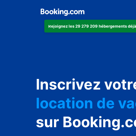
Rejoignez les 29 279 209 hébergements déjà
appartement
Inscrivez votr
hôtel
location de v
auberge de j
sur Booking.