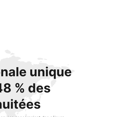
onale unique
48 % des
nuitées