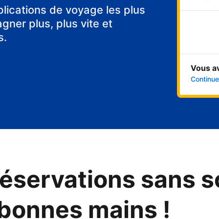
tes
plications de voyage les plus
ner plus, plus vite et
s.
Vous a
Continuer
éservations sans s
 bonnes mains !