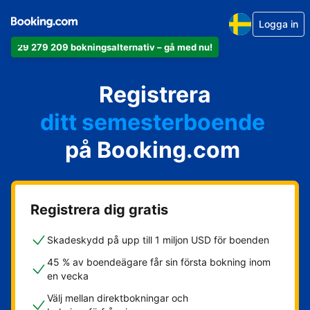
Logga in
din lägenhet
29 279 209 bokningsalternativ – gå med nu!
ditt hotell
Registrera
ditt semesterboende
din camping
på Booking.com
ditt B&B
Registrera dig gratis
Skadeskydd på upp till 1 miljon USD för boenden
45 % av boendeägare får sin första bokning inom
en vecka
Välj mellan direktbokningar och