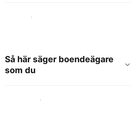
Nå nya gäster idag
Så här säger boendeägare
som du
Anslut dig till andra värdar