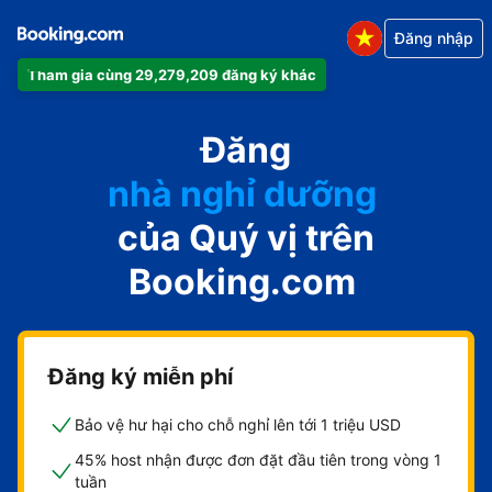
Đăng nhập
Tham gia cùng 29,279,209 đăng ký khác
căn hộ
khách sạn
Đăng
nhà nghỉ dưỡng
của Quý vị trên
guest house
Booking.com
nhà nghỉ B&B
Đăng ký miễn phí
Bảo vệ hư hại cho chỗ nghỉ lên tới 1 triệu USD
45% host nhận được đơn đặt đầu tiên trong vòng 1
tuần