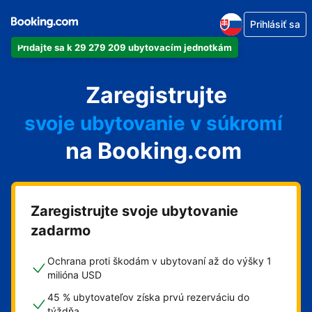
Prihlásiť sa
Pridajte sa k 29 279 209 ubytovacím jednotkám
svoj apartmán
Zaregistrujte
svoj hotel
svoje ubytovanie v súkromí
na Booking.com
svoj penzión
svoje bed and breakfast
Zaregistrujte svoje ubytovanie
zadarmo
Ochrana proti škodám v ubytovaní až do výšky 1
milióna USD
45 % ubytovateľov získa prvú rezerváciu do
týždňa