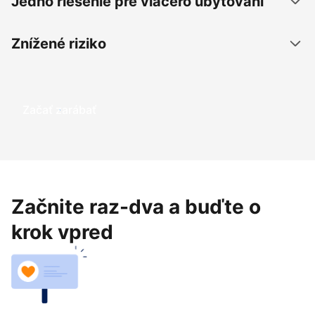
Jedno riešenie pre viacero ubytovaní
Znížené riziko
Začať zarábať
Začnite raz-dva a buďte o
krok vpred