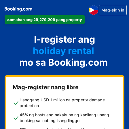
Mag-sign in
Samahan ang 29,279,209 pang property
apartment
I-register ang
hotel
holiday rental
mo sa Booking.com
guest house
bed and breakfast
Mag-register nang libre
Hanggang USD 1 million na property damage
protection
45% ng hosts ang nakakuha ng kanilang unang
booking sa loob ng isang linggo