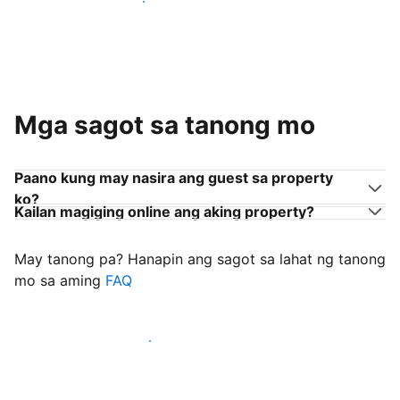
Sumama sa mga host na tulad mo
Mga sagot sa tanong mo
Paano kung may nasira ang guest sa property
ko?
Kailan magiging online ang aking property?
May tanong pa? Hanapin ang sagot sa lahat ng tanong
mo sa aming
FAQ
Simulang i-welcome ang mga guest