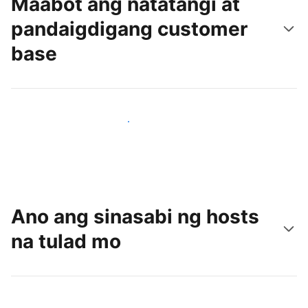
Maabot ang natatangi at
pandaigdigang customer
base
Makaabot ng mga bagong guest ngayon
Ano ang sinasabi ng hosts
na tulad mo