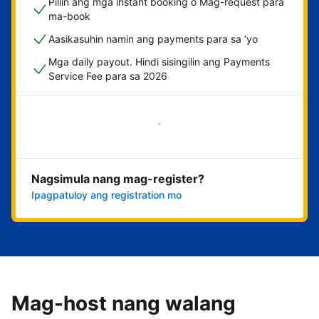
Piliin ang mga instant booking o Mag-request para
ma-book
Aasikasuhin namin ang payments para sa ‘yo
Mga daily payout. Hindi sisingilin ang Payments
Service Fee para sa 2026
Magsimula na
Nagsimula nang mag-register?
Ipagpatuloy ang registration mo
Mag-host nang walang