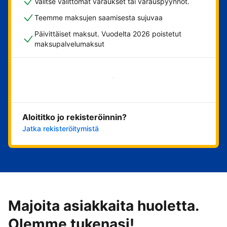
Valitse välittömät varaukset tai varauspyynnöt.
Teemme maksujen saamisesta sujuvaa
Päivittäiset maksut. Vuodelta 2026 poistetut
maksupalvelumaksut
Aloita nyt
Aloititko jo rekisteröinnin?
Jatka rekisteröitymistä
Majoita asiakkaita huoletta.
Olemme tukenasi!