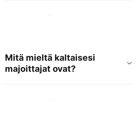
Tavoita uusia asiakkaita jo tänään
Mitä mieltä kaltaisesi
majoittajat ovat?
Liity kaltaistesi majoittajien joukkoon