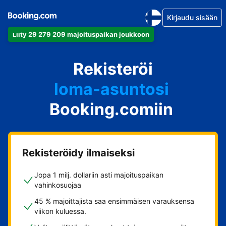
Kirjaudu sisään
Liity 29 279 209 majoituspaikan joukkoon
huoneistosi
Rekisteröi
hotellisi
loma-asuntosi
Booking.comiin
guesthousesi
bed & breakfastisi
Rekisteröidy ilmaiseksi
Jopa 1 milj. dollariin asti majoituspaikan
vahinkosuojaa
45 % majoittajista saa ensimmäisen varauksensa
viikon kuluessa.