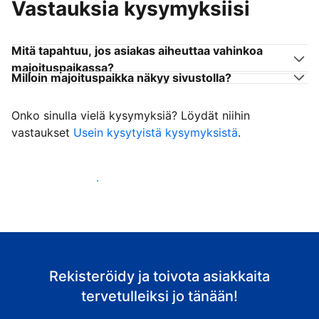
Vastauksia kysymyksiisi
Mitä tapahtuu, jos asiakas aiheuttaa vahinkoa
majoituspaikassa?
Milloin majoituspaikka näkyy sivustolla?
Onko sinulla vielä kysymyksiä? Löydät niihin
vastaukset
Usein kysytyistä kysymyksistä
.
Ala vastaanottaa asiakkaita
Rekisteröidy ja toivota asiakkaita
tervetulleiksi jo tänään!