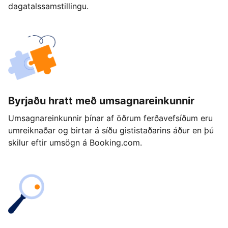
dagatalssamstillingu.
Byrjaðu hratt með umsagnareinkunnir
Umsagnareinkunnir þínar af öðrum ferðavefsíðum eru
umreiknaðar og birtar á síðu gististaðarins áður en þú
skilur eftir umsögn á Booking.com.