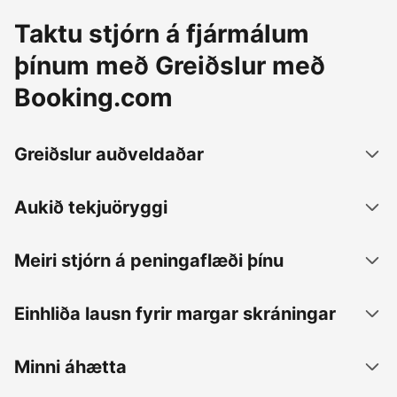
Taktu stjórn á fjármálum
þínum með Greiðslur með
Booking.com
Greiðslur auðveldaðar
Aukið tekjuöryggi
Meiri stjórn á peningaflæði þínu
Einhliða lausn fyrir margar skráningar
Minni áhætta