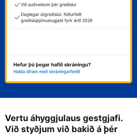
Við auðveldum þér greiðslur
Daglegar útgreiðslur. Niðurfellt
greiðsluþjónustugjald fyrir árið 2026
Byrja núna
Hefur þú þegar hafið skráningu?
Halda áfram með skráningarferlið
Vertu áhyggjulaus gestgjafi.
Við styðjum við bakið á þér