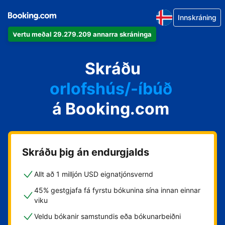
Innskráning
Vertu meðal 29.279.209 annarra skráninga
íbúðina þína
hótelið þitt
Skráðu
orlofshús/-íbúð
á Booking.com
gistihúsið þitt
gistiheimilið þitt
Skráðu þig án endurgjalds
Allt að 1 milljón USD eignatjónsvernd
45% gestgjafa fá fyrstu bókunina sína innan einnar
viku
Veldu bókanir samstundis eða bókunarbeiðni