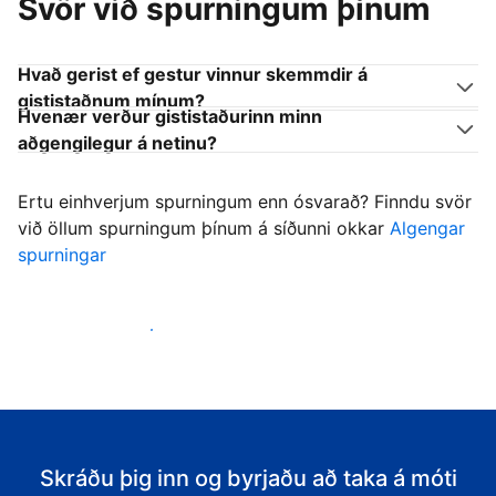
Svör við spurningum þínum
Hvað gerist ef gestur vinnur skemmdir á
gististaðnum mínum?
Hvenær verður gististaðurinn minn
aðgengilegur á netinu?
Ertu einhverjum spurningum enn ósvarað? Finndu svör
við öllum spurningum þínum á síðunni okkar
Algengar
spurningar
Byrja að taka á móti gestum
Skráðu þig inn og byrjaðu að taka á móti