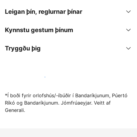
Leigan þín, reglurnar þínar
Kynnstu gestum þínum
Tryggðu þig
Vertu gestgjafi hjá okkur í dag
*Í boði fyrir orlofshús/-íbúðir í Bandaríkjunum, Púertó
Ríkó og Bandaríkjunum. Jómfrúaeyjar. Veitt af
Generali.