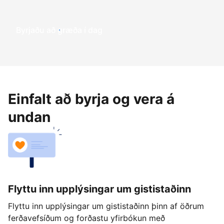
Byrjaðu að græða í dag
Einfalt að byrja og vera á
undan
Flyttu inn upplýsingar um gististaðinn
Flyttu inn upplýsingar um gististaðinn þinn af öðrum
ferðavefsíðum og forðastu yfirbókun með