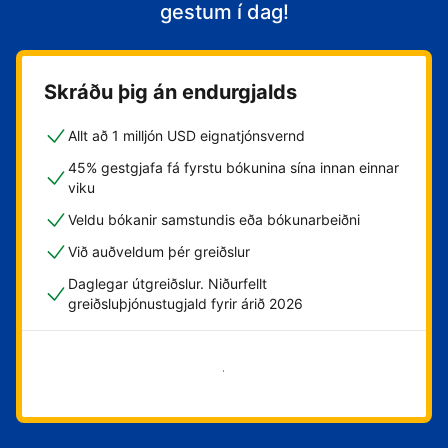
gestum í dag!
Skráðu þig án endurgjalds
Allt að 1 milljón USD eignatjónsvernd
45% gestgjafa fá fyrstu bókunina sína innan einnar
viku
Veldu bókanir samstundis eða bókunarbeiðni
Við auðveldum þér greiðslur
Daglegar útgreiðslur. Niðurfellt
greiðsluþjónustugjald fyrir árið 2026
Byrja núna