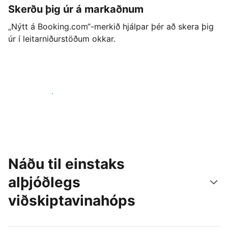
Skerðu þig úr á markaðnum
„Nýtt á Booking.com“-merkið hjálpar þér að skera þig
úr í leitarniðurstöðum okkar.
Byrjaðu strax í dag
Náðu til einstaks
alþjóðlegs
viðskiptavinahóps