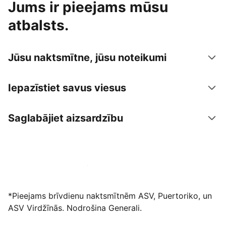
Jums ir pieejams mūsu
atbalsts.
Jūsu naktsmītne, jūsu noteikumi
Iepazīstiet savus viesus
Saglabājiet aizsardzību
Izvietot piedāvājumu mūsu platformā
*Pieejams brīvdienu naktsmītnēm ASV, Puertoriko, un
ASV Virdžīnās. Nodrošina Generali.