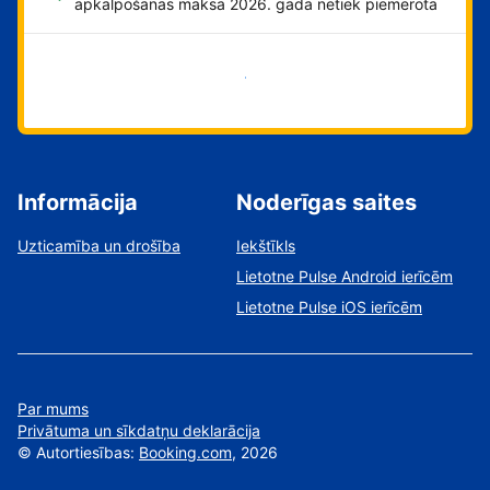
apkalpošanas maksa 2026. gadā netiek piemērota
Sāciet tūlīt!
Informācija
Noderīgas saites
Uzticamība un drošība
Iekštīkls
Lietotne Pulse Android ierīcēm
Lietotne Pulse iOS ierīcēm
Par mums
Privātuma un sīkdatņu deklarācija
©
Autortiesības:
Booking.com
, 2026