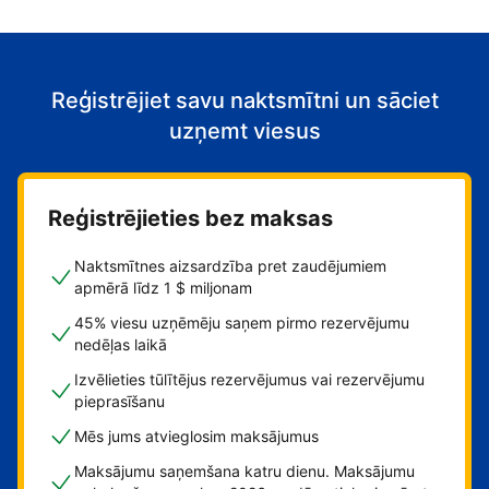
Reģistrējiet savu naktsmītni un sāciet
uzņemt viesus
Reģistrējieties bez maksas
Naktsmītnes aizsardzība pret zaudējumiem
apmērā līdz 1 $ miljonam
45% viesu uzņēmēju saņem pirmo rezervējumu
nedēļas laikā
Izvēlieties tūlītējus rezervējumus vai rezervējumu
pieprasīšanu
Mēs jums atvieglosim maksājumus
Maksājumu saņemšana katru dienu. Maksājumu