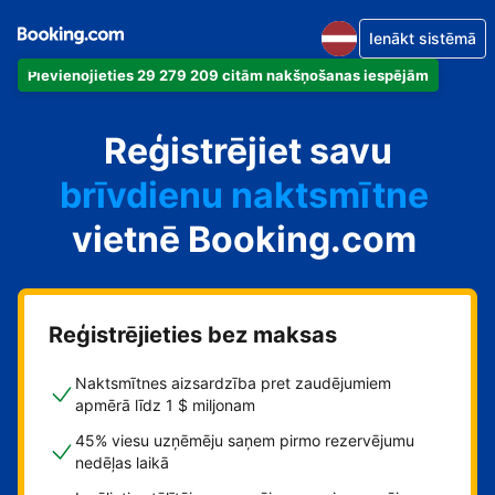
Ienākt sistēmā
Pievienojieties 29 279 209 citām nakšņošanas iespējām
dzīvokli
Reģistrējiet savu
viesnīcu
brīvdienu naktsmītne
vietnē Booking.com
viesu namu
pansiju
Reģistrējieties bez maksas
Naktsmītnes aizsardzība pret zaudējumiem
apmērā līdz 1 $ miljonam
45% viesu uzņēmēju saņem pirmo rezervējumu
nedēļas laikā