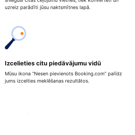
snieguši citās ceļojumu vietnēs, tiek konvertēti un
uzreiz parādīti jūsu naktsmītnes lapā.
Izcelieties citu piedāvājumu vidū
Mūsu ikona “Nesen pievienots Booking.com” palīdz
jums izcelties meklēšanas rezultātos.
Sākt jau šodien