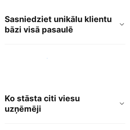
Sasniedziet unikālu klientu
bāzi visā pasaulē
Sasniegt jaunus viesus jau šodien
Ko stāsta citi viesu
uzņēmēji