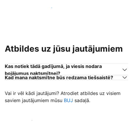
Pievienoties citiem viesu uzņēmējiem
Atbildes uz jūsu jautājumiem
Kas notiek tādā gadījumā, ja viesis nodara
bojājumus naktsmītnei?
Kad mana naktsmītne būs redzama tiešsaistē?
Vai ir vēl kādi jautājumi? Atrodiet atbildes uz visiem
saviem jautājumiem mūsu
BUJ
sadaļā.
Sākt uzņemt viesus