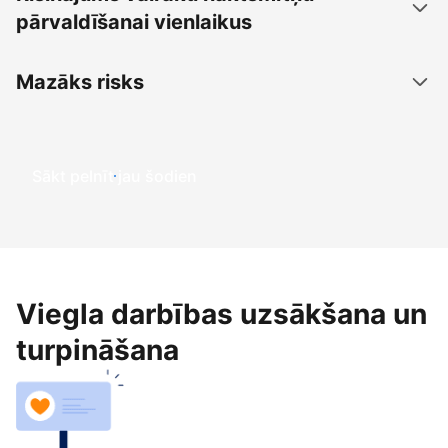
pārvaldīšanai vienlaikus
Mazāks risks
Sākt pelnīt jau šodien
Viegla darbības uzsākšana un
turpināšana