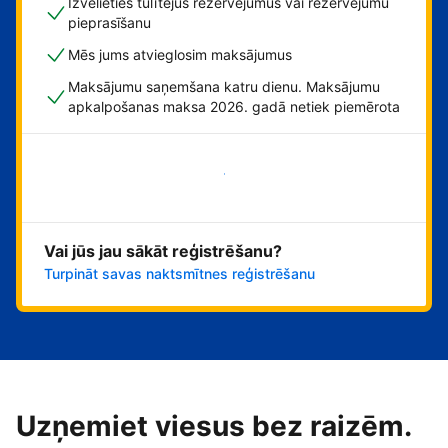
Izvēlieties tūlītējus rezervējumus vai rezervējumu
pieprasīšanu
Mēs jums atvieglosim maksājumus
Maksājumu saņemšana katru dienu. Maksājumu
apkalpošanas maksa 2026. gadā netiek piemērota
Sāciet tūlīt!
Vai jūs jau sākāt reģistrēšanu?
Turpināt savas naktsmītnes reģistrēšanu
Uzņemiet viesus bez raizēm.