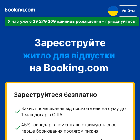
Увійти
апартаменти
У нас уже є 29 279 209 одиниць розміщення – приєднуйтесь!
готель
Зареєструйте
житло для відпустки
гостьовий будинок
на Booking.com
готель типу "ліжко і
сніданок"
Зареструйтеся безплатно
Захист помешкання від пошкоджень на суму до
1 млн доларів США
45% господарів помешкань отримують своє
перше бронювання протягом тижня