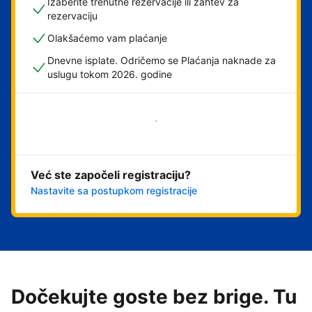
Izaberite trenutne rezervacije ili zahtev za
rezervaciju
Olakšaćemo vam plaćanje
Dnevne isplate. Odričemo se Plaćanja naknade za
uslugu tokom 2026. godine
Počnite odmah
Već ste započeli registraciju?
Nastavite sa postupkom registracije
Dočekujte goste bez brige. Tu