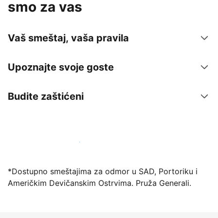
smo za vas
Vaš smeštaj, vaša pravila
Upoznajte svoje goste
Budite zaštićeni
Registrujte svoj objekat već danas
*Dostupno smeštajima za odmor u SAD, Portoriku i
Američkim Devičanskim Ostrvima. Pruža Generali.