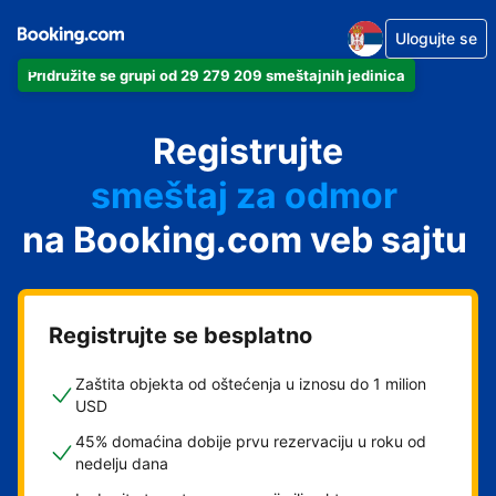
Ulogujte se
Pridružite se grupi od 29 279 209 smeštajnih jedinica
apartman
Registrujte
hotel
smeštaj za odmor
na Booking.com veb sajtu
pansion
hostel
Registrujte se besplatno
Zaštita objekta od oštećenja u iznosu do 1 milion
USD
45% domaćina dobije prvu rezervaciju u roku od
nedelju dana