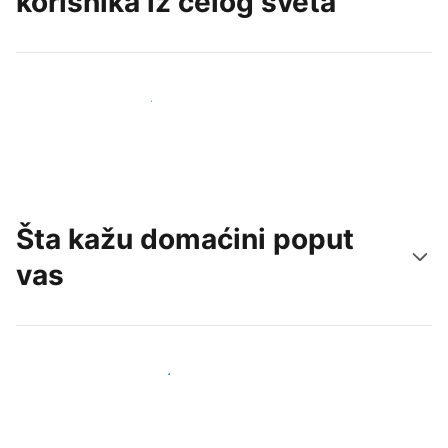
korisnika iz celog sveta
Privucite nove goste već danas
Šta kažu domaćini poput
vas
Pridružite se domaćinima poput vas