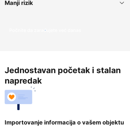
Manji rizik
Počnite da zarađujete već danas
Jednostavan početak i stalan
napredak
Importovanje informacija o vašem objektu