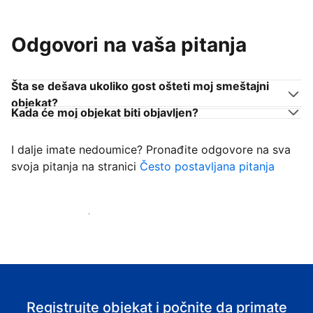
Odgovori na vaša pitanja
Šta se dešava ukoliko gost ošteti moj smeštajni
objekat?
Kada će moj objekat biti objavljen?
I dalje imate nedoumice? Pronađite odgovore na sva
svoja pitanja na stranici
Često postavljana pitanja
Počnite da primate goste
Registrujte objekat i počnite da primate