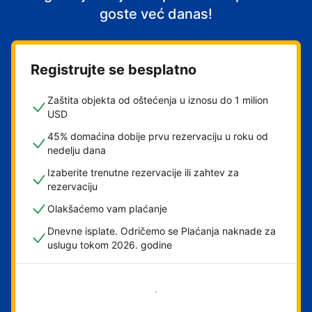
goste već danas!
Registrujte se besplatno
Zaštita objekta od oštećenja u iznosu do 1 milion
USD
45% domaćina dobije prvu rezervaciju u roku od
nedelju dana
Izaberite trenutne rezervacije ili zahtev za
rezervaciju
Olakšaćemo vam plaćanje
Dnevne isplate. Odričemo se Plaćanja naknade za
uslugu tokom 2026. godine
Počnite odmah