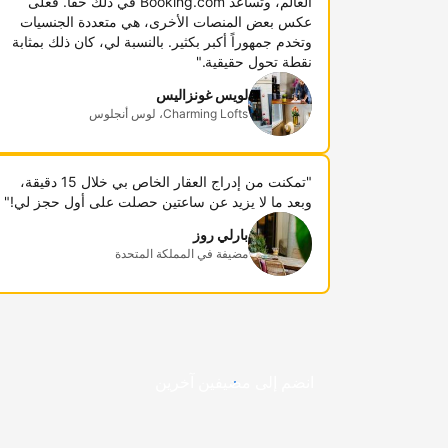
العالم، وتساعد Booking.com في ذلك حقاً. فعلى
عكس بعض المنصات الأخرى، هي متعددة الجنسيات
وتخدم جمهوراً أكبر بكثير. بالنسبة لي، كان ذلك بمثابة
نقطة تحول حقيقية."
لويس غونزاليس
Charming Lofts، لوس أنجلوس
"تمكنت من إدراج العقار الخاص بي خلال 15 دقيقة،
وبعد ما لا يزيد عن ساعتين حصلت على أول حجز لي!"
بارلي روز
مضيفة في المملكة المتحدة
انضم إلى مضيفين آخرين