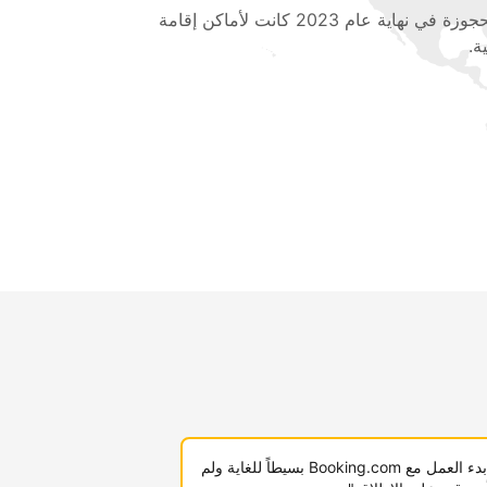
المحجوزة في نهاية عام 2023 كانت لأماكن إقامة
ة.
"لقد كان بدء العمل مع Booking.com بسيطاً للغاية ولم