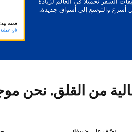
ات السفر تحميلاً في العالم لزيادة
ل أسرع والتوسع إلى أسواق جديدة.
قمت ببدء 
تابع عملية
لية من القلق. نحن مو
تعرّف على ضيوفك
حا