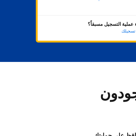
ابدأ الآن
عملية التسجيل مسبقاً؟
 تسجيلك
جودون
فظ على حمايتك