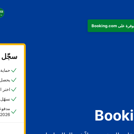
سجّل ع
حماية ض
يحصل 45% من المضيفين على حجزهم الأول خلا
اختر ا
نسهّل 
مدفوعا
2026