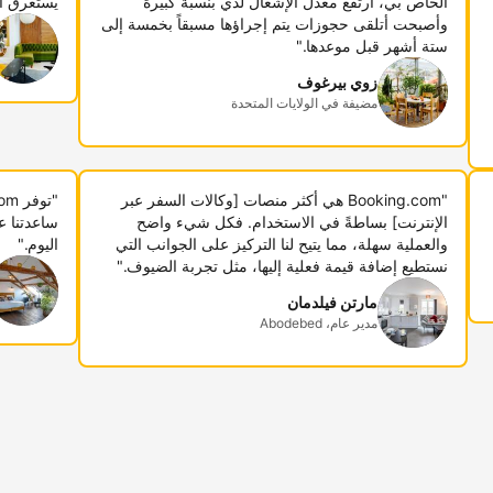
الخاص بي، ارتفع معدل الإشغال لدي بنسبة كبيرة
يستغرق أ
وأصبحت أتلقى حجوزات يتم إجراؤها مسبقاً بخمسة إلى
ستة أشهر قبل موعدها."
زوي بيرغوف
مضيفة في الولايات المتحدة
"Booking.com هي أكثر منصات [وكالات السفر عبر
الإنترنت] بساطةً في الاستخدام. فكل شيء واضح
ساعدتنا ع
والعملية سهلة، مما يتيح لنا التركيز على الجوانب التي
اليوم."
نستطيع إضافة قيمة فعلية إليها، مثل تجربة الضيوف."
مارتن فيلدمان
مدير عام، Abodebed