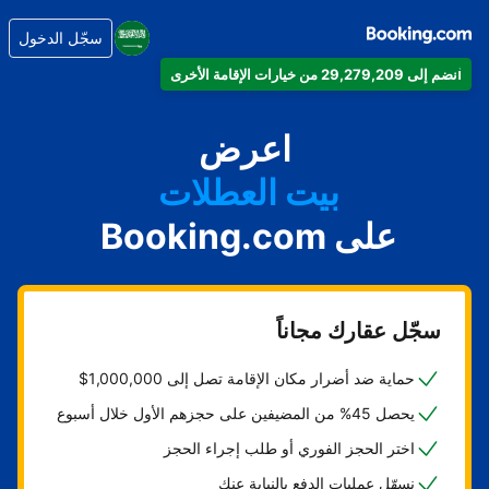
سجّل الدخول
انضم إلى 29,279,209 من خيارات الإقامة الأخرى
شقتك
فندقك
اعرض
بيت العطلات
على Booking.com
شقتك الفندقية
منتجعك
سجّل عقارك مجاناً
حماية ضد أضرار مكان الإقامة تصل إلى 1,000,000$
يحصل 45% من المضيفين على حجزهم الأول خلال أسبوع
اختر الحجز الفوري أو طلب إجراء الحجز
نسهّل عمليات الدفع بالنيابة عنك