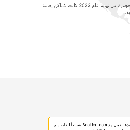
المحجوزة في نهاية عام 2023 كانت لأماكن إقامة
ة.
"لقد كان بدء العمل مع Booking.com بسيطاً للغاية ولم