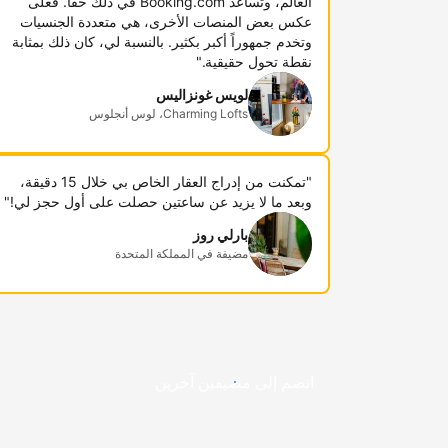
العالم، وتساعد Booking.com في ذلك حقاً. فعلى
عكس بعض المنصات الأخرى، هي متعددة الجنسيات
وتخدم جمهوراً أكبر بكثير. بالنسبة لي، كان ذلك بمثابة
نقطة تحول حقيقية."
لويس غونزاليس
Charming Lofts، لوس أنجلوس
"تمكنت من إدراج العقار الخاص بي خلال 15 دقيقة،
وبعد ما لا يزيد عن ساعتين حصلت على أول حجز لي!"
بارلي روز
مضيفة في المملكة المتحدة
انضم إلى مضيفين آخرين