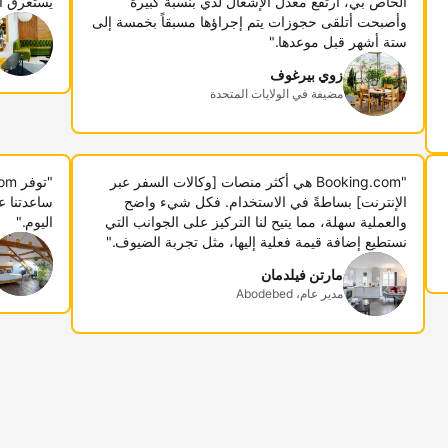
الخاص بي، ارتفع معدل الإشغال لدي بنسبة كبيرة
يستغرق أ
وأصبحت أتلقى حجوزات يتم إجراؤها مسبقاً بخمسة إلى
ستة أشهر قبل موعدها."
زوي بيرغوف
مضيفة في الولايات المتحدة
"Booking.com هي أكثر منصات [وكالات السفر عبر
الإنترنت] بساطةً في الاستخدام. فكل شيء واضح
ساعدتنا ع
والعملية سهلة، مما يتيح لنا التركيز على الجوانب التي
اليوم."
نستطيع إضافة قيمة فعلية إليها، مثل تجربة الضيوف."
مارتن فيلدمان
مدير عام، Abodebed