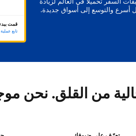
ات السفر تحميلاً في العالم لزيادة
ل أسرع والتوسع إلى أسواق جديدة.
قمت ببدء 
تابع عملية
لية من القلق. نحن مو
تعرّف على ضيوفك
حا