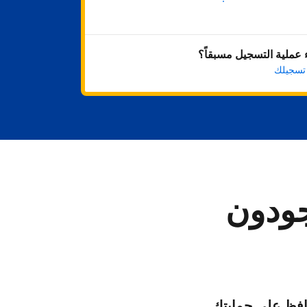
ابدأ الآن
عملية التسجيل مسبقاً؟
 تسجيلك
جودون
فظ على حمايتك