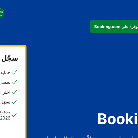
سجّل ع
حماية ض
يحصل 45% من المضيفين على حجزهم الأول خلا
اختر ا
نسهّل 
مدفوعا
2026