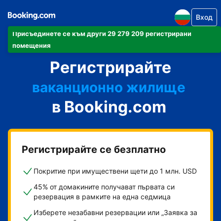
Вход
Присъединете се към други 29 279 209 регистрирани
своя апартамент
помещения
Регистрирайте
своя хотел
ваканционно жилище
в Booking.com
своята къща за гости
своя пансион със закуска
Регистрирайте се безплатно
Покритие при имуществени щети до 1 млн. USD
45% от домакините получават първата си
резервация в рамките на една седмица
Изберете незабавни резервации или „Заявка за