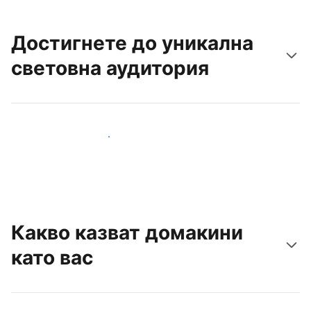
Достигнете до уникална
световна аудитория
Достигнете до нови гости днес
Какво казват домакини
като вас