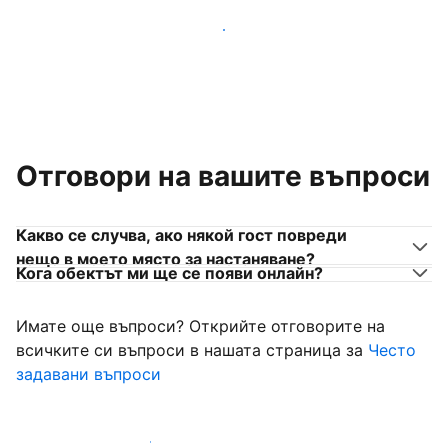
Присъединете се към собственици на места за
настаняване като вас
Отговори на вашите въпроси
Какво се случва, ако някой гост повреди
нещо в моето място за настаняване?
Кога обектът ми ще се появи онлайн?
Имате още въпроси? Открийте отговорите на
всичките си въпроси в нашата страница за
Често
задавани въпроси
Започнете да приемате гости