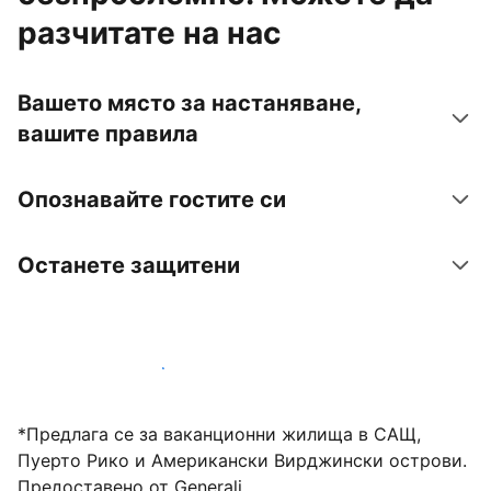
разчитате на нас
Вашето място за настаняване,
вашите правила
Опознавайте гостите си
Останете защитени
Посрещайте гости с нас днес
*Предлага се за ваканционни жилища в САЩ,
Пуерто Рико и Американски Вирджински острови.
Предоставено от Generali.