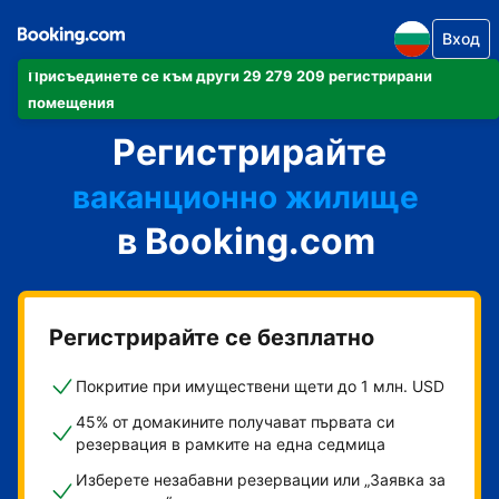
Вход
Присъединете се към други 29 279 209 регистрирани
своя апартамент
помещения
Регистрирайте
своя хотел
ваканционно жилище
в Booking.com
своята къща за гости
своя пансион със закуска
Регистрирайте се безплатно
Покритие при имуществени щети до 1 млн. USD
45% от домакините получават първата си
резервация в рамките на една седмица
Изберете незабавни резервации или „Заявка за