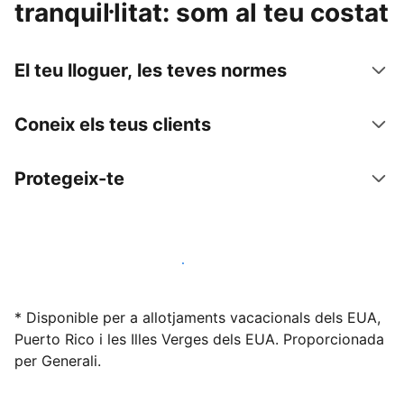
tranquil·litat: som al teu costat
El teu lloguer, les teves normes
Coneix els teus clients
Protegeix-te
Lloga l'allotjament amb nosaltres avui mateix
* Disponible per a allotjaments vacacionals dels EUA,
Puerto Rico i les Illes Verges dels EUA. Proporcionada
per Generali.