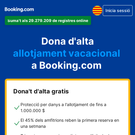
Inicia sessió
Suma't als 29.279.209 de registres online
un apartament
Dona d'alta
un hotel
allotjament vacacional
a Booking.com
un hostal
una casa rural
Dona't d'alta gratis
Protecció per danys a l'allotjament de fins a
1.000.000 $
El 45% dels amfitrions reben la primera reserva en
una setmana