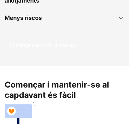
allotjaments
Menys riscos
Comença a guanyar diners avui
Començar i mantenir-se al
capdavant és fàcil