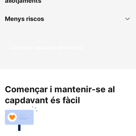
allotjaments
Menys riscos
Comença a guanyar diners avui
Començar i mantenir-se al
capdavant és fàcil