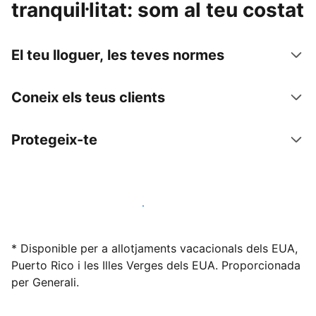
tranquil·litat: som al teu costat
El teu lloguer, les teves normes
Coneix els teus clients
Protegeix-te
Lloga l'allotjament amb nosaltres avui mateix
* Disponible per a allotjaments vacacionals dels EUA,
Puerto Rico i les Illes Verges dels EUA. Proporcionada
per Generali.