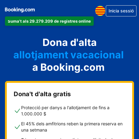
Inicia sessió
Suma't als 29.279.209 de registres online
un apartament
Dona d'alta
un hotel
allotjament vacacional
a Booking.com
un hostal
una casa rural
Dona't d'alta gratis
Protecció per danys a l'allotjament de fins a
1.000.000 $
El 45% dels amfitrions reben la primera reserva en
una setmana