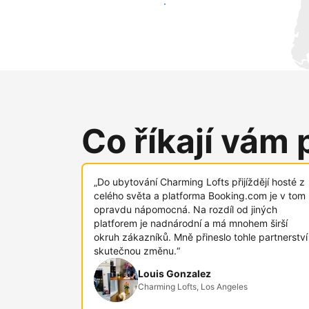
Oslovit nové hosty už dnes
Co říkají vám 
„Do ubytování Charming Lofts přijíždějí hosté z
celého světa a platforma Booking.com je v tom
opravdu nápomocná. Na rozdíl od jiných
platforem je nadnárodní a má mnohem širší
okruh zákazníků. Mně přineslo tohle partnerství
skutečnou změnu.“
Louis Gonzalez
Charming Lofts, Los Angeles