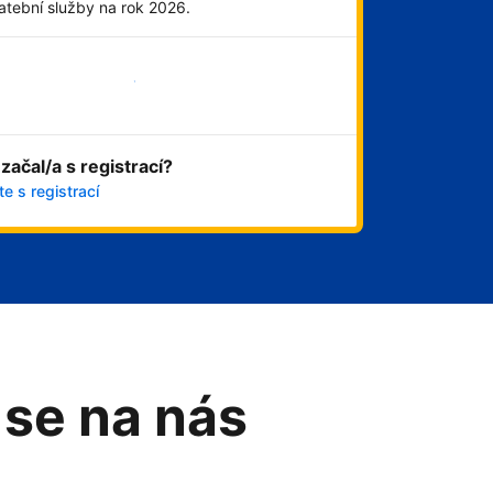
atební služby na rok 2026.
Začít hned
 začal/a s registrací?
e s registrací
 se na nás