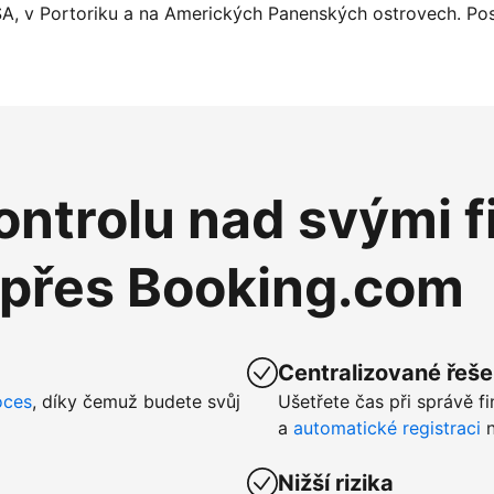
SA, v Portoriku a na Amerických Panenských ostrovech. Pos
ntrolu nad svými f
 přes Booking.com
Centralizované řeše
oces
, díky čemuž budete svůj
Ušetřete čas při správě f
a
automatické registraci
n
Nižší rizika