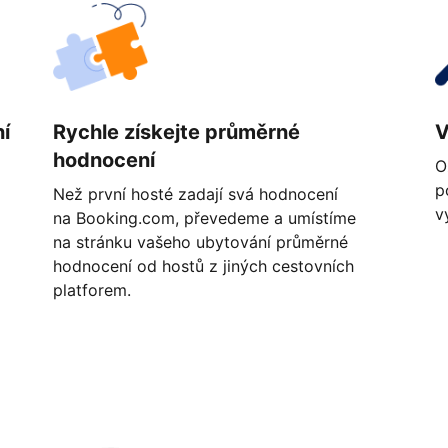
í
Rychle získejte průměrné
V
hodnocení
O
p
Než první hosté zadají svá hodnocení
v
na Booking.com, převedeme a umístíme
na stránku vašeho ubytování průměrné
hodnocení od hostů z jiných cestovních
platforem.