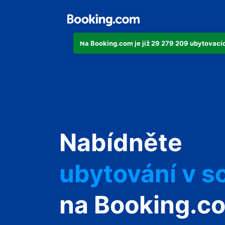
Na Booking.com je již 29 279 209 ubytovacích
svůj byt
Nabídněte
svůj hotel
ubytování v s
svůj penzion
na Booking.c