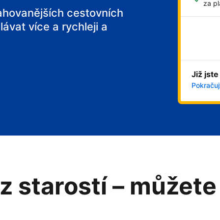
za pl
tahovanějších cestovních
ávat více a rychleji a
Již jste
Pokračujt
z starostí – můžete