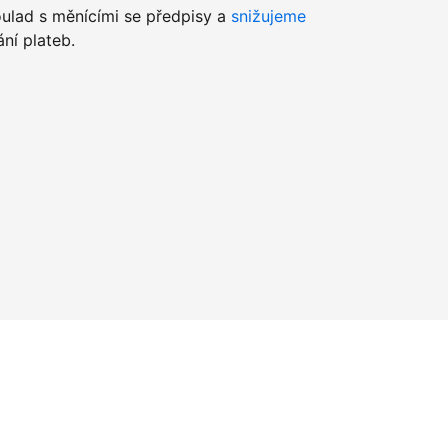
lad s měnícími se předpisy a
snižujeme
ní plateb.
u