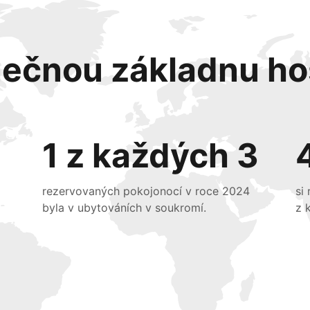
nečnou základnu ho
1 z každých 3
rezervovaných pokojonocí v roce 2024
si
byla v ubytováních v soukromí.
z 