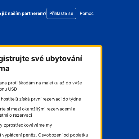
e již naším partnerem?
Přihlaste se
Pomoc
gistrujte své ubytování
rma
ana proti škodám na majetku až do výše
lionu USD
hostitelů získá první rezervaci do týdne
rte si mezi okamžitými rezervacemi a
stmi o rezervaci
by zprostředkováváme my
í vyplácení peněz. Osvobození od poplatku