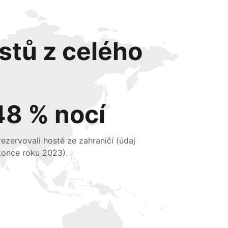
stů z celého
48 % nocí
 rezervovali hosté ze zahraničí (údaj
konce roku 2023).