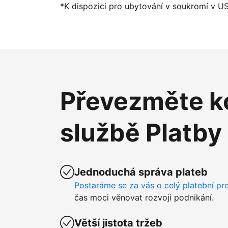
*K dispozici pro ubytování v soukromí v U
Převezměte ko
službě Platby
Jednoduchá správa plateb
Postaráme se za vás o celý platební pr
čas moci věnovat rozvoji podnikání.
Větší jistota tržeb