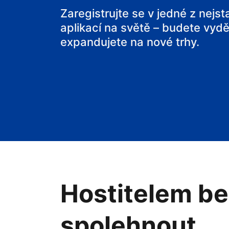
svou chatu
Zaregistrujte se v jedné z nejs
aplikací na světě – budete vyděl
expandujete na nové trhy.
Hostitelem be
spolehnout