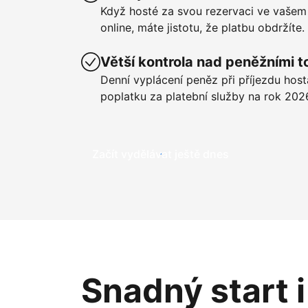
Když hosté za svou rezervaci ve vašem
online, máte jistotu, že platbu obdržíte.
Větší kontrola nad peněžními t
Denní vyplácení peněz při příjezdu hos
poplatku za platební služby na rok 202
Začít vydělávat ještě dnes
Snadný start 