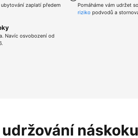
 ubytování zaplatí předem
Pomáháme vám udržet sou
riziko
podvodů a stornová
oky
ta. Navíc osvobození od
6.
i udržování náskok