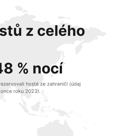
stů z celého
48 % nocí
 rezervovali hosté ze zahraničí (údaj
konce roku 2023).