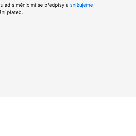
lad s měnícími se předpisy a
snižujeme
ní plateb.
u