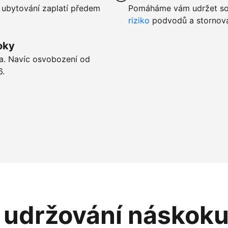
 ubytování zaplatí předem
Pomáháme vám udržet sou
riziko
podvodů a stornová
oky
ta. Navíc osvobození od
6.
i udržování náskok