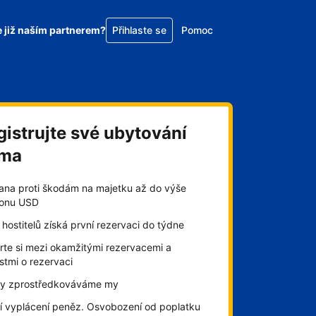
e již naším partnerem?
Přihlaste se
Pomoc
gistrujte své ubytování
rma
ana proti škodám na majetku až do výše
lionu USD
hostitelů získá první rezervaci do týdne
rte si mezi okamžitými rezervacemi a
stmi o rezervaci
by zprostředkováváme my
í vyplácení peněz. Osvobození od poplatku