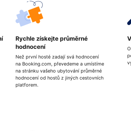
í
Rychle získejte průměrné
V
hodnocení
O
p
Než první hosté zadají svá hodnocení
v
na Booking.com, převedeme a umístíme
na stránku vašeho ubytování průměrné
hodnocení od hostů z jiných cestovních
platforem.