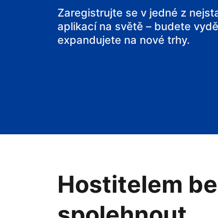
svou chatu
Zaregistrujte se v jedné z nejs
aplikací na světě – budete vyděl
expandujete na nové trhy.
Hostitelem be
spolehnout