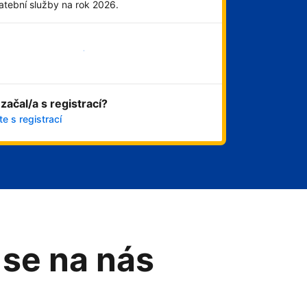
atební služby na rok 2026.
Začít hned
 začal/a s registrací?
e s registrací
 se na nás