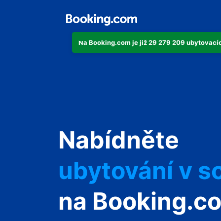
Na Booking.com je již 29 279 209 ubytovacích
svůj byt
Nabídněte
svůj hotel
ubytování v s
svůj penzion
na Booking.c