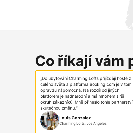
Oslovit nové hosty už dnes
Co říkají vám 
„Do ubytování Charming Lofts přijíždějí hosté z
celého světa a platforma Booking.com je v tom
opravdu nápomocná. Na rozdíl od jiných
platforem je nadnárodní a má mnohem širší
okruh zákazníků. Mně přineslo tohle partnerství
skutečnou změnu.“
Louis Gonzalez
Charming Lofts, Los Angeles