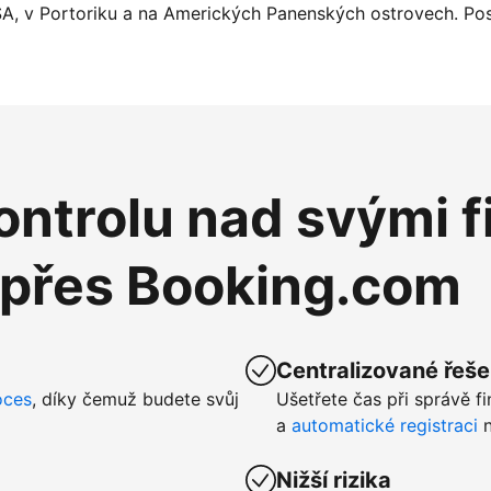
SA, v Portoriku a na Amerických Panenských ostrovech. Pos
ntrolu nad svými f
 přes Booking.com
Centralizované řeše
oces
, díky čemuž budete svůj
Ušetřete čas při správě f
a
automatické registraci
n
Nižší rizika