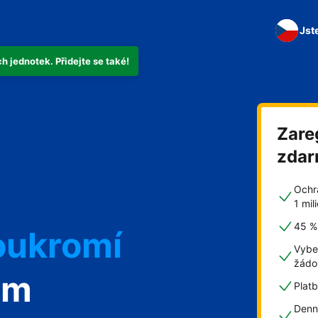
Jst
 jednotek. Přidejte se také!
Zare
zda
Ochr
1 mi
45 % 
oukromí
Vybe
žádo
om
Plat
Denn