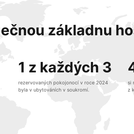
nečnou základnu ho
1 z každých 3
rezervovaných pokojonocí v roce 2024
si
byla v ubytováních v soukromí.
z 