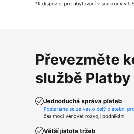
*K dispozici pro ubytování v soukromí v U
Převezměte ko
službě Platby
Jednoduchá správa plateb
Postaráme se za vás o celý platební pr
čas moci věnovat rozvoji podnikání.
Větší jistota tržeb