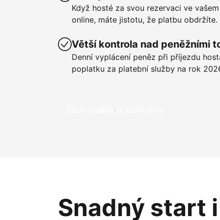
Když hosté za svou rezervaci ve vašem
online, máte jistotu, že platbu obdržíte.
Větší kontrola nad peněžními t
Denní vyplácení peněz při příjezdu hos
poplatku za platební služby na rok 202
Začít vydělávat ještě dnes
Snadný start 