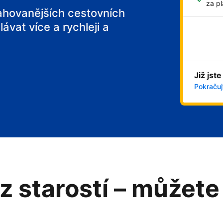
za pl
tahovanějších cestovních
ávat více a rychleji a
Již jste
Pokračujt
z starostí – můžete