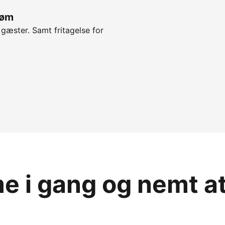
røm
 gæster. Samt fritagelse for
 i gang og nemt a