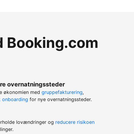
ed Booking.com
lere overnatningssteder
rere økonomien med
gruppefakturering
,
k onboarding
for nye overnatningssteder.
erholde lovændringer og
reducere risikoen
linger.