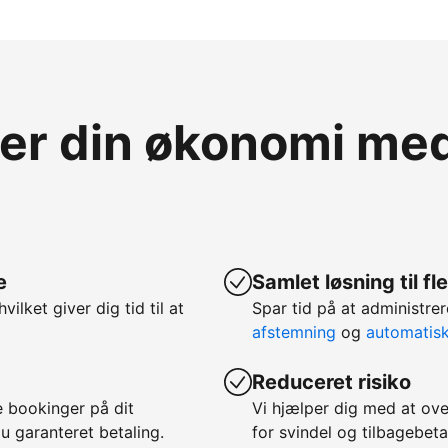
ver din økonomi m
e
Samlet løsning til f
hvilket giver dig tid til at
Spar tid på at administ
afstemning
og
automatis
Reduceret risiko
 bookinger på dit
Vi hjælper dig med at ov
u garanteret betaling.
for svindel og tilbagebeta