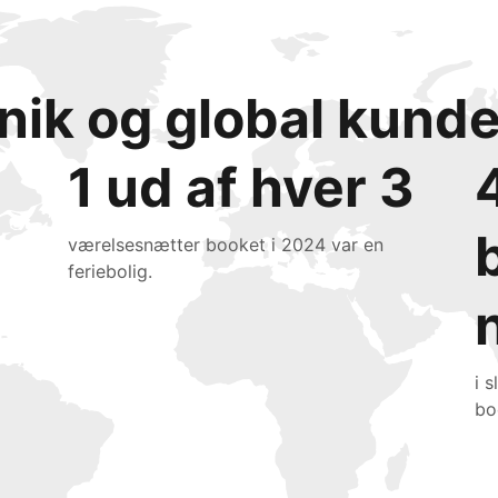
 unik og global kun
1 ud af hver 3
værelsesnætter booket i 2024 var en
feriebolig.
i 
bo