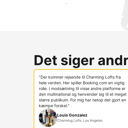
Nå ud til nye gæster i dag
Det siger and
"Der kommer rejsende til Charming Lofts fra
hele verden. Her spiller Booking.com en vigtig
rolle. I modsætning til visse andre platforme er
den multinational og henvender sig til et meget
større publikum. For mig har netop det gjort en
kæmpe forskel."
Louis Gonzalez
Charming Lofts, Los Angeles