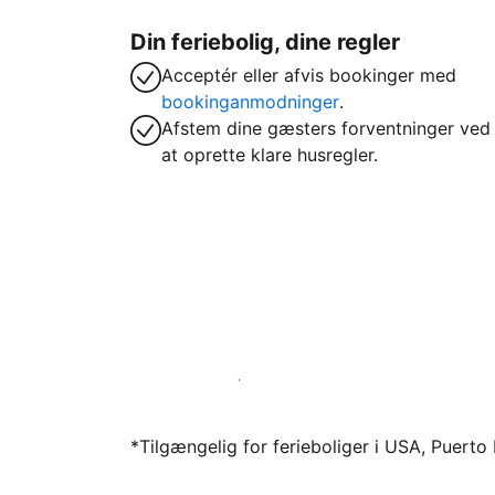
Din feriebolig, dine regler
Acceptér eller afvis bookinger med
bookinganmodninger
.
Afstem dine gæsters forventninger ved
at oprette klare husregler.
Bliv vært hos os i dag
*Tilgængelig for ferieboliger i USA, Puert