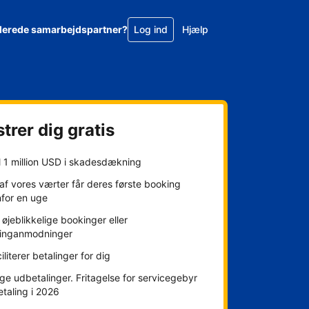
llerede samarbejdspartner?
Log ind
Hjælp
trer dig gratis
l 1 million USD i skadesdækning
f vores værter får deres første booking
nfor en uge
øjeblikkelige bookinger eller
inganmodninger
ciliterer betalinger for dig
ge udbetalinger. Fritagelse for servicegebyr
etaling i 2026