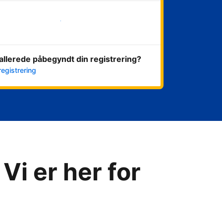
Kom i gang med det samme
allerede påbegyndt din registrering?
registrering
Vi er her for