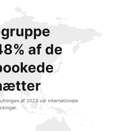
degruppe
48% af de
bookede
nætter
slutningen af 2023 var internationale
okinger.