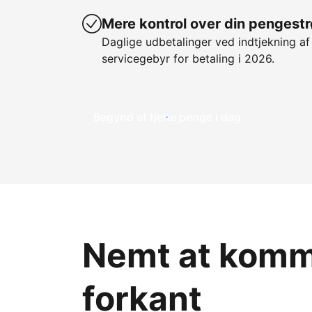
Mere kontrol over din pengest
Daglige udbetalinger ved indtjekning af
servicegebyr for betaling i 2026.
Begynd at tjene penge i dag
Nemt at komme
forkant