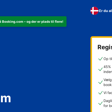
Er du a
 Booking.com – og der er plads til flere!
Regis
Op ti
45% a
inde
Vælg 
book
om
Vi fa
Dagli
for b
kfast