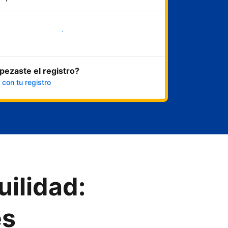
Empezar ahora
ezaste el registro?
 con tu registro
uilidad:
es