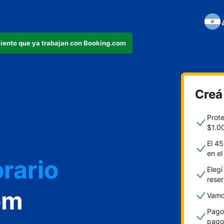
iento que ya trabajan con Booking.com
Creá
o
Prot
$1.0
El 45
en e
rario
Elegí
rese
om
Vamos
Pagos
pago