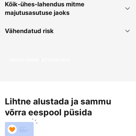
Kõik-ühes-lahendus mitme
majutusasutuse jaoks
Vähendatud risk
Alusta teenimist juba täna
Lihtne alustada ja sammu
võrra eespool püsida