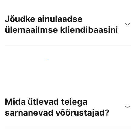
Jõudke ainulaadse
ülemaailmse kliendibaasini
Jõua juba täna uute külastajateni
Mida ütlevad teiega
sarnanevad võõrustajad?