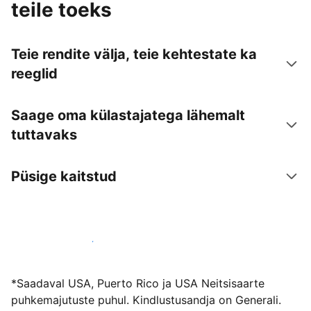
teile toeks
Teie rendite välja, teie kehtestate ka
reeglid
Saage oma külastajatega lähemalt
tuttavaks
Püsige kaitstud
Võõrusta meiega juba täna
*Saadaval USA, Puerto Rico ja USA Neitsisaarte
puhkemajutuste puhul. Kindlustusandja on Generali.