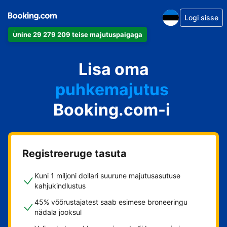
Logi sisse
Ühine 29 279 209 teise majutuspaigaga
apartement
Lisa oma
hotell
puhkemajutus
Booking.com-i
külalistemaja
hostel
Registreeruge tasuta
Kuni 1 miljoni dollari suurune majutusasutuse
kahjukindlustus
45% võõrustajatest saab esimese broneeringu
nädala jooksul