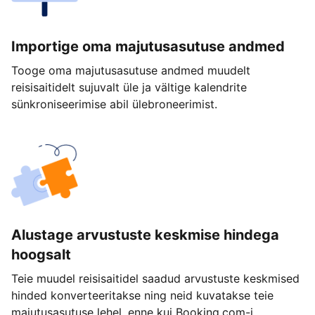
Importige oma majutusasutuse andmed
Tooge oma majutusasutuse andmed muudelt
reisisaitidelt sujuvalt üle ja vältige kalendrite
sünkroniseerimise abil ülebroneerimist.
Alustage arvustuste keskmise hindega
hoogsalt
Teie muudel reisisaitidel saadud arvustuste keskmised
hinded konverteeritakse ning neid kuvatakse teie
majutusasutuse lehel, enne kui Booking.com-i