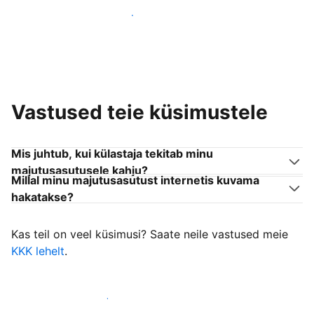
Liitu endaga sarnanevate võõrustajatega
Vastused teie küsimustele
Mis juhtub, kui külastaja tekitab minu
majutusasutusele kahju?
Millal minu majutusasutust internetis kuvama
hakatakse?
Kas teil on veel küsimusi? Saate neile vastused meie
KKK lehelt
.
Alusta külastajate vastuvõtmist