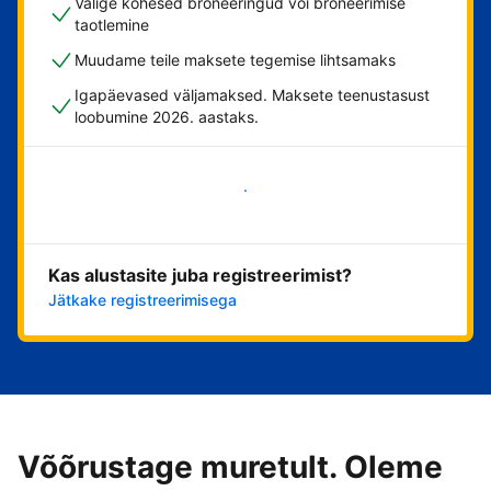
Valige kohesed broneeringud või broneerimise
taotlemine
Muudame teile maksete tegemise lihtsamaks
Igapäevased väljamaksed. Maksete teenustasust
loobumine 2026. aastaks.
Alusta kohe
Kas alustasite juba registreerimist?
Jätkake registreerimisega
Võõrustage muretult. Oleme