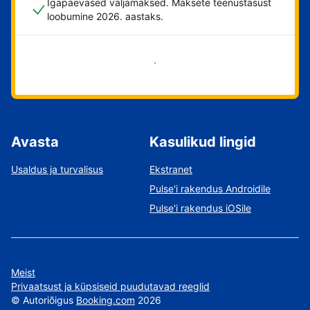
Igapäevased väljamaksed. Maksete teenustasust
loobumine 2026. aastaks.
Alusta kohe
Avasta
Kasulikud lingid
Usaldus ja turvalisus
Ekstranet
Pulse'i rakendus Androidile
Pulse'i rakendus iOSile
Meist
Privaatsust ja küpsiseid puudutavad reeglid
©
Autoriõigus
Booking.com
2026