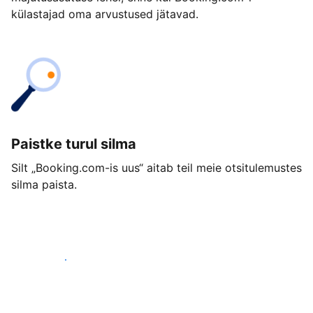
külastajad oma arvustused jätavad.
Paistke turul silma
Silt „Booking.com-is uus“ aitab teil meie otsitulemustes
silma paista.
Alusta juba täna