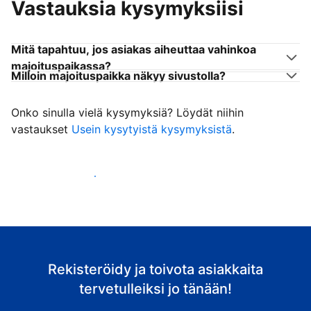
Vastauksia kysymyksiisi
Mitä tapahtuu, jos asiakas aiheuttaa vahinkoa
majoituspaikassa?
Milloin majoituspaikka näkyy sivustolla?
Onko sinulla vielä kysymyksiä? Löydät niihin
vastaukset
Usein kysytyistä kysymyksistä
.
Ala vastaanottaa asiakkaita
Rekisteröidy ja toivota asiakkaita
tervetulleiksi jo tänään!