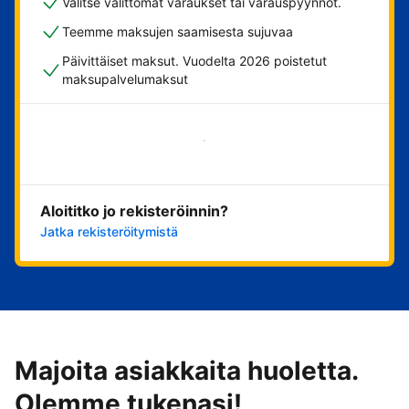
Valitse välittömät varaukset tai varauspyynnöt.
Teemme maksujen saamisesta sujuvaa
Päivittäiset maksut. Vuodelta 2026 poistetut
maksupalvelumaksut
Aloita nyt
Aloititko jo rekisteröinnin?
Jatka rekisteröitymistä
Majoita asiakkaita huoletta.
Olemme tukenasi!