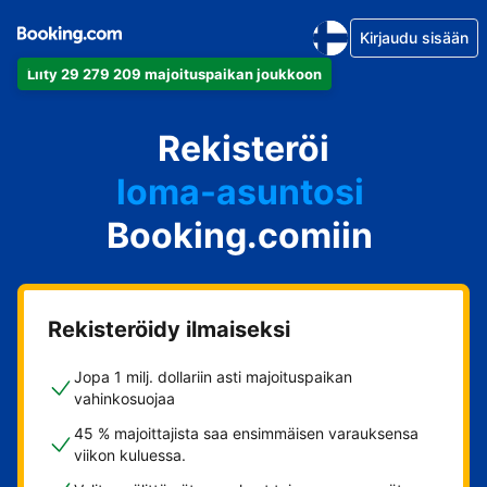
Kirjaudu sisään
Liity 29 279 209 majoituspaikan joukkoon
huoneistosi
Rekisteröi
hotellisi
loma-asuntosi
Booking.comiin
guesthousesi
bed & breakfastisi
Rekisteröidy ilmaiseksi
Jopa 1 milj. dollariin asti majoituspaikan
vahinkosuojaa
45 % majoittajista saa ensimmäisen varauksensa
viikon kuluessa.