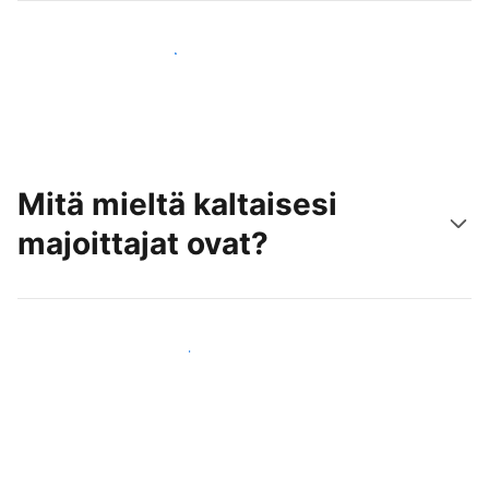
Tavoita uusia asiakkaita jo tänään
Mitä mieltä kaltaisesi
majoittajat ovat?
Liity kaltaistesi majoittajien joukkoon