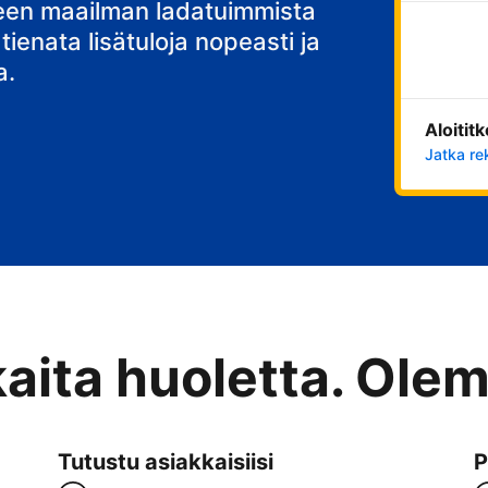
teen maailman ladatuimmista
 tienata lisätuloja nopeasti ja
a.
Aloitit
Jatka re
kaita huoletta. Ole
Tutustu asiakkaisiisi
P