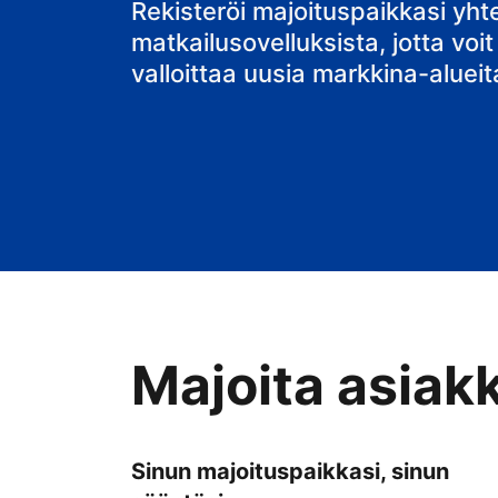
Rekisteröi majoituspaikkasi yh
matkailusovelluksista, jotta voit
valloittaa uusia markkina-alueit
Majoita asiak
Sinun majoituspaikkasi, sinun