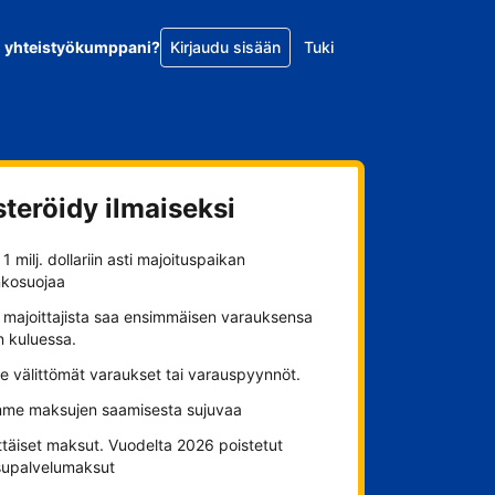
o yhteistyökumppani?
Kirjaudu sisään
Tuki
steröidy ilmaiseksi
1 milj. dollariin asti majoituspaikan
nkosuojaa
 majoittajista saa ensimmäisen varauksensa
n kuluessa.
se välittömät varaukset tai varauspyynnöt.
me maksujen saamisesta sujuvaa
ttäiset maksut. Vuodelta 2026 poistetut
upalvelumaksut