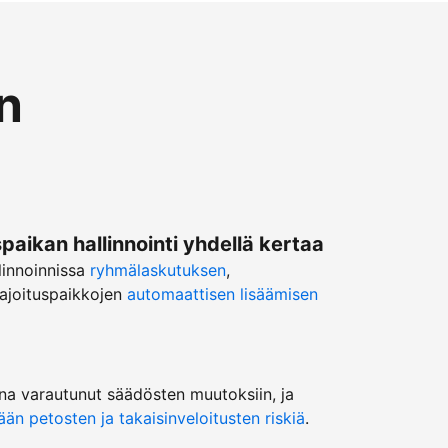
n
ikan hallinnointi yhdellä kertaa
linnoinnissa
ryhmälaskutuksen
,
ajoituspaikkojen
automaattisen lisäämisen
na varautunut säädösten muutoksiin, ja
n petosten ja takaisinveloitusten riskiä
.