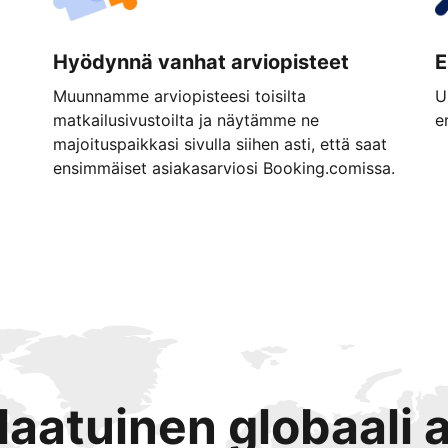
Hyödynnä vanhat arviopisteet
E
Muunnamme arviopisteesi toisilta
U
matkailusivustoilta ja näytämme ne
e
majoituspaikkasi sivulla siihen asti, että saat
ensimmäiset asiakasarviosi Booking.comissa.
tlaatuinen globaali