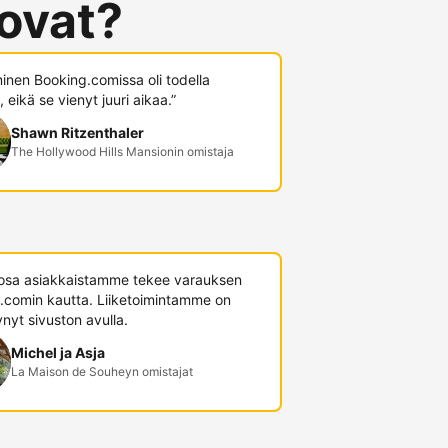
 ovat?
minen Booking.comissa oli todella
 eikä se vienyt juuri aikaa.”
Shawn Ritzenthaler
The Hollywood Hills Mansionin omistaja
 osa asiakkaistamme tekee varauksen
.comin kautta. Liiketoimintamme on
nyt sivuston avulla.
Michel ja Asja
La Maison de Souheyn omistajat