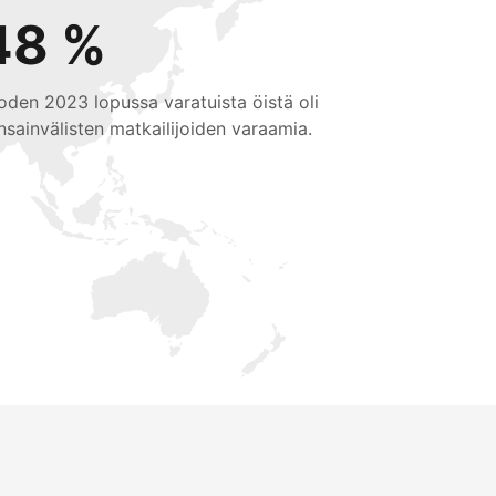
48 %
oden 2023 lopussa varatuista öistä oli
nsainvälisten matkailijoiden varaamia.