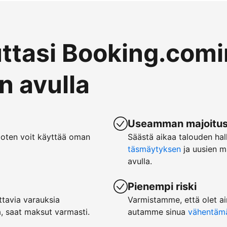
uttasi Booking.comi
 avulla
Useamman majoituspa
joten voit käyttää oman
Säästä aikaa talouden hal
täsmäytyksen
ja uusien m
avulla.
Pienempi riski
tavia varauksia
Varmistamme, että olet ai
, saat maksut varmasti.
autamme sinua
vähentämää