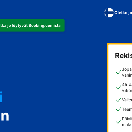
Oletko j
otka jo löytyvät Booking.comista
Reki
Jopa 
vahi
45 %
i
viiko
Valit
in
Teem
Päivi
stisi
maks