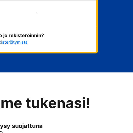
Aloita nyt
ko jo rekisteröinnin?
kisteröitymistä
mme tukenasi!
ysy suojattuna