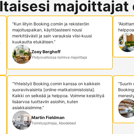
ltaisesi majoittajat
”Kun liityin Booking.comiin ja rekisteröin
”Aloitta
majoituspaikan, käyttöasteeni nousi
helppoa,
merkittävästi ja sain varauksia viisi–kuusi
.
kuukautta etukäteen.”
Zoey Berghoff
Yhdysvalloissa toimiva majoittaja
”Yhteistyö Booking.comin kanssa on kaikkein
”Suurin
suoraviivaisinta [online-matkatoimistoista].
Booking
Kaikki on selkeää ja helppoa. Voimme keskittyä
menesty
lisäarvoa tuottaviin asioihin, kuten
asiakkaisiimme.”
Martin Fieldman
Toimitusjohtaja, Abodebed