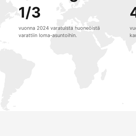
1/3
vuonna 2024 varatuista huoneöistä
vu
varattiin loma-asuntoihin.
ka