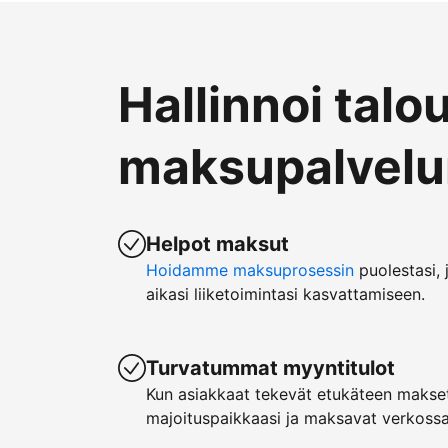
Hallinnoi talo
maksupalvelun
Helpot maksut
Hoidamme maksuprosessin
puolestasi, 
aikasi liiketoimintasi kasvattamiseen.
Turvatummat myyntitulot
Kun asiakkaat tekevät etukäteen makset
majoituspaikkaasi ja maksavat verkossa