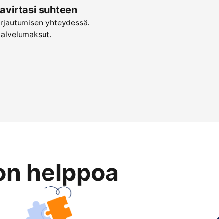
virtasi suhteen
irjautumisen yhteydessä.
palvelumaksut.
on helppoa