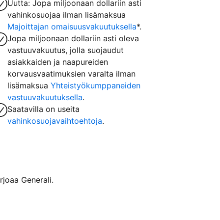
Uutta: Jopa miljoonaan dollariin asti
vahinkosuojaa ilman lisämaksua
Majoittajan omaisuusvakuutuksella
*.
Jopa miljoonaan dollariin asti oleva
vastuuvakuutus, jolla suojaudut
asiakkaiden ja naapureiden
korvausvaatimuksien varalta ilman
lisämaksua
Yhteistyökumppaneiden
vastuuvakuutuksella
.
Saatavilla on useita
vahinkosuojavaihtoehtoja
.
rjoaa Generali.