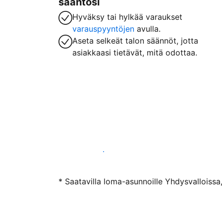
sääntösi
Hyväksy tai hylkää varaukset
varauspyyntöjen
avulla.
Aseta selkeät talon säännöt, jotta
asiakkaasi tietävät, mitä odottaa.
Ryhdy majoittajaksi
* Saatavilla loma-asunnoille Yhdysvalloissa,