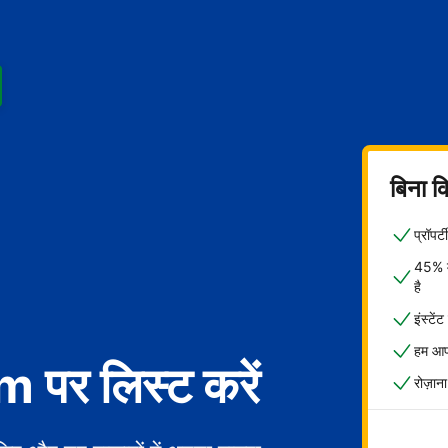
बिना क
प्रॉपर
45% मे
है
इंस्टें
हम आपक
पर लिस्ट करें
रोज़ाना