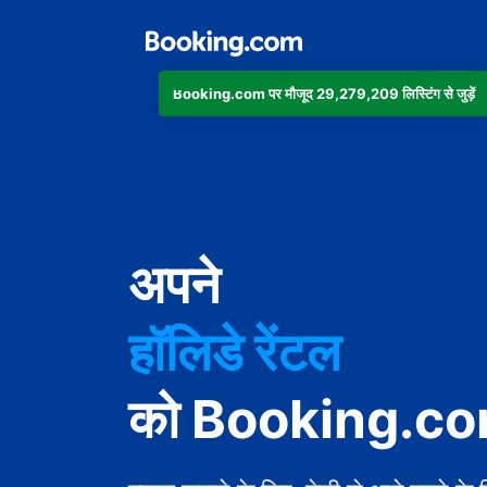
Booking.com पर मौजूद 29,279,209 लिस्टिंग से जुड़ें
अपार्टमेंट
अपने
होटल
हॉलिडे रेंटल
गेस्ट हाउस
को Booking.com 
बेड एंड ब्रेकफ़ास्ट