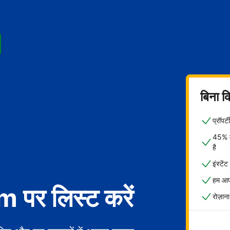
बिना क
प्रॉपर
45% मे
है
इंस्टें
हम आपक
पर लिस्ट करें
रोज़ाना