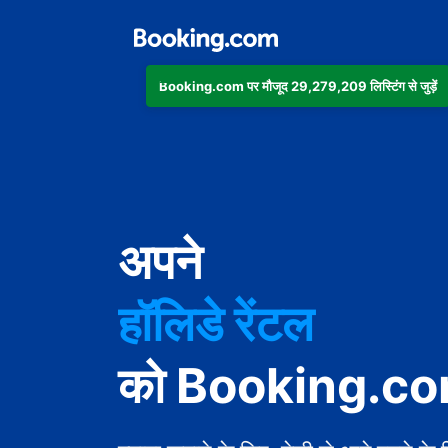
Booking.com पर मौजूद 29,279,209 लिस्टिंग से जुड़ें
अपार्टमेंट
अपने
होटल
हॉलिडे रेंटल
गेस्ट हाउस
को Booking.com 
बेड एंड ब्रेकफ़ास्ट