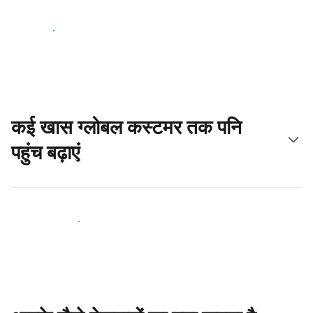
आज ही शुरू करें
कई खास ग्लोबल कस्टमर तक पनि
पहुंच बढ़ाएं
आज ही नए मेहमानों तक पहुंचें