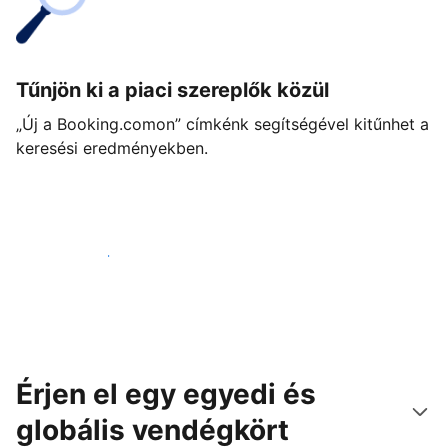
Tűnjön ki a piaci szereplők közül
„Új a Booking.comon” címkénk segítségével kitűnhet a
keresési eredményekben.
Vágjon bele még ma
Érjen el egy egyedi és
globális vendégkört