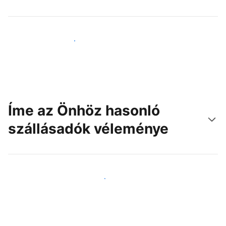
Érjen el új vendégeket még ma
Íme az Önhöz hasonló
szállásadók véleménye
Csatlakozzon Önhöz hasonló szállásadókhoz