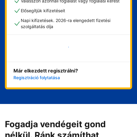
Válasszon azonnali foglalást vagy foglalási kérést
Elősegítjük kifizetéseit
Napi kifizetések. 2026-ra elengedett fizetési
szolgáltatás díja
Vágjon bele most
Már elkezdett regisztrálni?
Regisztráció folytatása
Fogadja vendégeit gond
nélkül. Ránk számíthat