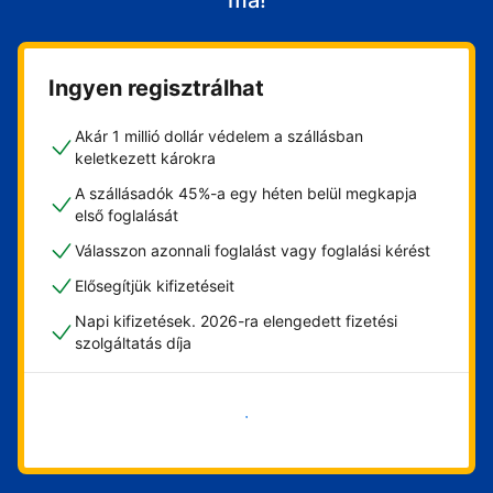
ma!
Ingyen regisztrálhat
Akár 1 millió dollár védelem a szállásban
keletkezett károkra
A szállásadók 45%-a egy héten belül megkapja
első foglalását
Válasszon azonnali foglalást vagy foglalási kérést
Elősegítjük kifizetéseit
Napi kifizetések. 2026-ra elengedett fizetési
szolgáltatás díja
Vágjon bele most