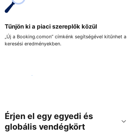
Tűnjön ki a piaci szereplők közül
„Új a Booking.comon” címkénk segítségével kitűnhet a
keresési eredményekben.
Vágjon bele még ma
Érjen el egy egyedi és
globális vendégkört