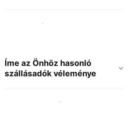
Érjen el új vendégeket még ma
Íme az Önhöz hasonló
szállásadók véleménye
Csatlakozzon Önhöz hasonló szállásadókhoz