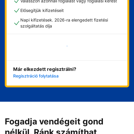
Válasszon azonnali foglalást vagy foglalási kérést
Elősegítjük kifizetéseit
Napi kifizetések. 2026-ra elengedett fizetési
szolgáltatás díja
Vágjon bele most
Már elkezdett regisztrálni?
Regisztráció folytatása
Fogadja vendégeit gond
nélkül. Ránk számíthat