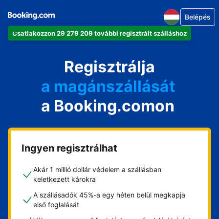
Belépés
Csatlakozzon 29 279 209 további regisztrált szálláshoz
az apartmanját
a szállodáját
Regisztrálja
a magánszállását
a Booking.comon
a vendégházát
a házát
Ingyen regisztrálhat
Akár 1 millió dollár védelem a szállásban
keletkezett károkra
A szállásadók 45%-a egy héten belül megkapja
első foglalását