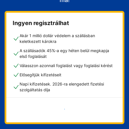
ma!
Ingyen regisztrálhat
Akár 1 millió dollár védelem a szállásban
keletkezett károkra
A szállásadók 45%-a egy héten belül megkapja
első foglalását
Válasszon azonnali foglalást vagy foglalási kérést
Elősegítjük kifizetéseit
Napi kifizetések. 2026-ra elengedett fizetési
szolgáltatás díja
Vágjon bele most